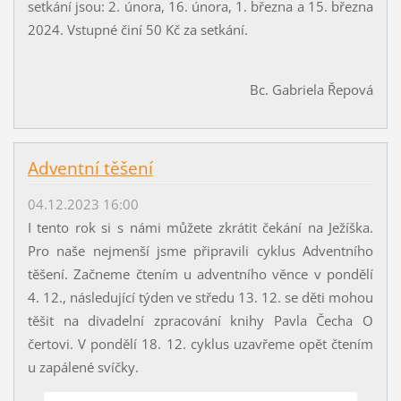
setkání jsou: 2. února, 16. února, 1. března a 15. března
2024. Vstupné činí 50 Kč za setkání.
Bc. Gabriela Řepová
Adventní těšení
04.12.2023 16:00
I tento rok si s námi můžete zkrátit čekání na Ježíška.
Pro naše nejmenší jsme připravili cyklus Adventního
těšení. Začneme čtením u adventního věnce v pondělí
4. 12., následující týden ve středu 13. 12. se děti mohou
těšit na divadelní zpracování knihy Pavla Čecha O
čertovi. V pondělí 18. 12. cyklus uzavřeme opět čtením
u zapálené svíčky.