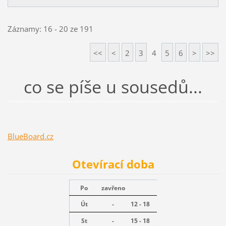
Záznamy: 16 - 20 ze 191
<<
<
2
3
4
5
6
>
>>
co se píše u sousedů...
BlueBoard.cz
Otevírací doba
Po
zavřeno
Út
-
12 - 18
St
-
15 - 18