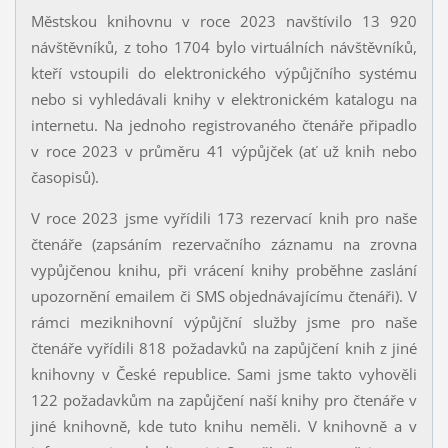
Městskou knihovnu v roce 2023 navštívilo 13 920
návštěvníků, z toho 1704 bylo virtuálních návštěvníků,
kteří vstoupili do elektronického výpůjčního systému
nebo si vyhledávali knihy v elektronickém katalogu na
internetu. Na jednoho registrovaného čtenáře připadlo
v roce 2023 v průměru 41 výpůjček (ať už knih nebo
časopisů).
V roce 2023 jsme vyřídili 173 rezervací knih pro naše
čtenáře (zapsáním rezervačního záznamu na zrovna
vypůjčenou knihu, při vrácení knihy proběhne zaslání
upozornění emailem či SMS objednávajícímu čtenáři). V
rámci meziknihovní výpůjční služby jsme pro naše
čtenáře vyřídili 818 požadavků na zapůjčení knih z jiné
knihovny v České republice. Sami jsme takto vyhověli
122 požadavkům na zapůjčení naší knihy pro čtenáře v
jiné knihovně, kde tuto knihu neměli. V knihovně a v