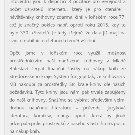
infocentru jsou k dispozici 3 počítače pro veřejnost a
počet uživatelů internetu, který je pro čtenáře i
návštěvníky knihovny zdarma, činil v loňském roce 77,
což je značný pokles např. oproti roku 2015, kdy to
bylo 330 uživatelů. Je tedy zřejmé, že data již mají na
svých mobilních telefonech téměř všichni.
Opět jsme v loňském roce využili možnost
prostřednictvím naší nadřízené knihovny v Mladé
Boleslavi čerpat finanční částky na nákup knih ze
Středočeského kraje. Systém funguje tak, že knihovna v
MB nakoupí za prostředky Stč kraje knihy dle našich
požadavků. Tyto knihy jsou nám pak trvale zapůjčeny
do naší knihovny. Snažíme se vybírat především velmi
drahou naučnou literaturu – průvodci, jazyková
literatura, komiksy, manga apod., která by jinak
odčerpala příliš prostředků z našeho vlastního rozpočtu
na nákup knih.