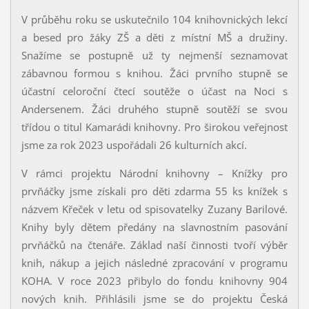
V průběhu roku se uskutečnilo 104 knihovnických lekcí
a besed pro žáky ZŠ a děti z místní MŠ a družiny.
Snažíme se postupně už ty nejmenší seznamovat
zábavnou formou s knihou. Žáci prvního stupně se
účastní celoroční čtecí soutěže o účast na Noci s
Andersenem. Žáci druhého stupně soutěží se svou
třídou o titul Kamarádi knihovny. Pro širokou veřejnost
jsme za rok 2023 uspořádali 26 kulturních akcí.
V rámci projektu Národní knihovny – Knížky pro
prvňáčky jsme získali pro děti zdarma 55 ks knížek s
názvem Křeček v letu od spisovatelky Zuzany Barilové.
Knihy byly dětem předány na slavnostním pasování
prvňáčků na čtenáře. Základ naší činnosti tvoří výběr
knih, nákup a jejich následné zpracování v programu
KOHA. V roce 2023 přibylo do fondu knihovny 904
nových knih. Přihlásili jsme se do projektu Česká