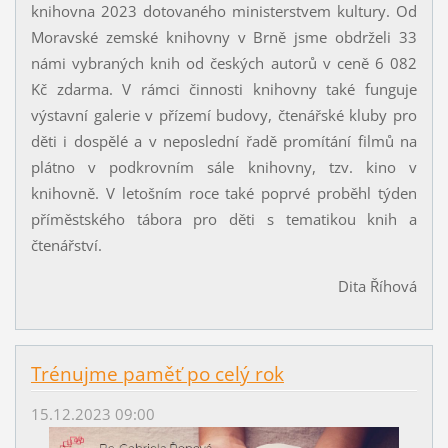
knihovna 2023 dotovaného ministerstvem kultury. Od
Moravské zemské knihovny v Brně jsme obdrželi 33
námi vybraných knih od českých autorů v ceně 6 082
Kč zdarma. V rámci činnosti knihovny také funguje
výstavní galerie v přízemí budovy, čtenářské kluby pro
děti i dospělé a v neposlední řadě promítání filmů na
plátno v podkrovním sále knihovny, tzv. kino v
knihovně. V letošním roce také poprvé proběhl týden
příměstského tábora pro děti s tematikou knih a
čtenářství.
Dita Říhová
Trénujme paměť po celý rok
15.12.2023 09:00