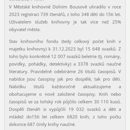
V Městské knihovně Dolním Bousově uhradilo v roce
2023 registraci 739 čtenářů, z toho 348 dětí do 15ti let.
Uživatelem služeb knihovny je tak více než 25%
obyvatel města.
Stav knihovního fondu (tedy celkový počet knih v
majetku knihovny) k 31.12.2023 byl 15 648 svazků. Z
toho bylo konkrétně 12 007 svazků beletrie (tj. romány,
povídky, pohádky, detektivky) a 3378 svazků naučné
literatury. Pravidelně odebíráme 26 titulů časopisů. V
nabídce jsou časopisy jak pro dospělé, tak pro děti.
Nabídku titulů každoročně aktualizujeme a
obohacujeme o nově založené časopisy. Knih nebo
časopisů se za loňský rok půjčilo celkem 30 110 kusů.
Dospělí čtenáři si vypůjčili 19 032 svazků a děti a
mládež do15ti let celkem 6820 knih, z toho počtu
dokonce 687 činily knihy naučné.