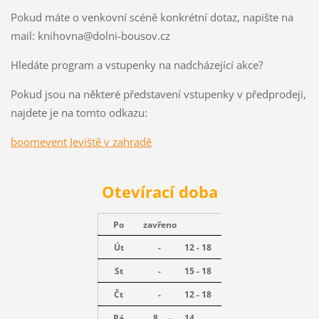
Pokud máte o venkovní scéně konkrétní dotaz, napište na
mail: knihovna@dolni-bousov.cz
Hledáte program a vstupenky na nadcházející akce?
Pokud jsou na některé představení vstupenky v předprodeji,
najdete je na tomto odkazu:
boomevent Jeviště v zahradě
Otevírací doba
Po
zavřeno
Út
-
12 - 18
St
-
15 - 18
Čt
-
12 - 18
Pá
8 -
14