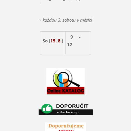
+ každou 3. sobotu v měsíci
9 -
So (
15. 8.
)
12