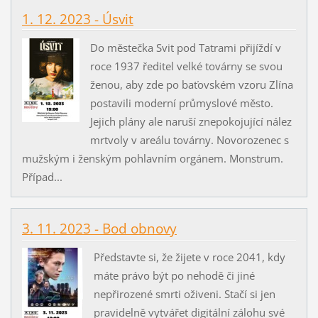
1. 12. 2023 - Úsvit
Do městečka Svit pod Tatrami přijíždí v
roce 1937 ředitel velké továrny se svou
ženou, aby zde po baťovském vzoru Zlína
postavili moderní průmyslové město.
Jejich plány ale naruší znepokojující nález
mrtvoly v areálu továrny. Novorozenec s
mužským i ženským pohlavním orgánem. Monstrum.
Případ...
3. 11. 2023 - Bod obnovy
Představte si, že žijete v roce 2041, kdy
máte právo být po nehodě či jiné
nepřirozené smrti oživeni. Stačí si jen
pravidelně vytvářet digitální zálohu své