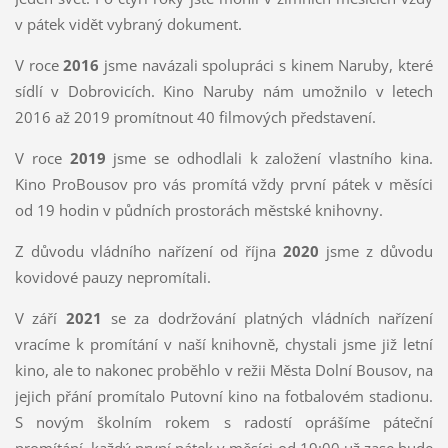
v pátek vidět vybraný dokument.
V roce
2016
jsme navázali spolupráci s kinem Naruby, které
sídlí v Dobrovicích. Kino Naruby nám umožnilo v letech
2016 až 2019 promítnout 40 filmových představení.
V roce
2019
jsme se odhodlali k založení vlastního kina.
Kino ProBousov pro vás promítá vždy první pátek v měsíci
od 19 hodin v půdních prostorách městské knihovny.
Z důvodu vládního nařízení od října
2020
jsme z důvodu
kovidové pauzy nepromítali.
V září
2021
se za dodržování platných vládních nařízení
vracíme k promítání v naší knihovně, chystali jsme již letní
kino, ale to nakonec proběhlo v režii Města Dolní Bousov, na
jejich přání promítalo Putovní kino na fotbalovém stadionu.
S novým školním rokem s radostí oprášíme páteční
promítání, každý první pátek v měsíci od 19:00 už zase bude