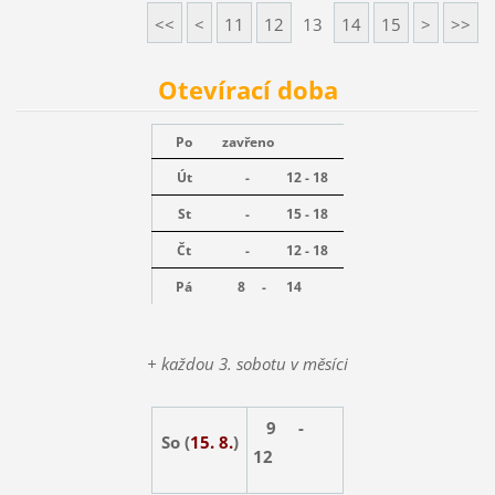
<<
<
11
12
13
14
15
>
>>
Otevírací doba
Po
zavřeno
Út
-
12 - 18
St
-
15 - 18
Čt
-
12 - 18
Pá
8 -
14
+ každou 3. sobotu v měsíci
9 -
So (
15. 8.
)
12