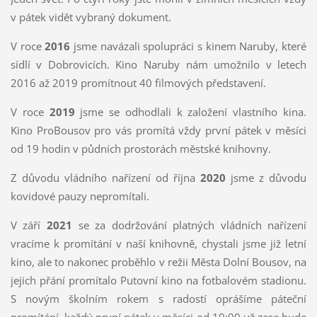
v pátek vidět vybraný dokument.
V roce
2016
jsme navázali spolupráci s kinem Naruby, které
sídlí v Dobrovicích. Kino Naruby nám umožnilo v letech
2016 až 2019 promítnout 40 filmových představení.
V roce
2019
jsme se odhodlali k založení vlastního kina.
Kino ProBousov pro vás promítá vždy první pátek v měsíci
od 19 hodin v půdních prostorách městské knihovny.
Z důvodu vládního nařízení od října
2020
jsme z důvodu
kovidové pauzy nepromítali.
V září
2021
se za dodržování platných vládních nařízení
vracíme k promítání v naší knihovně, chystali jsme již letní
kino, ale to nakonec proběhlo v režii Města Dolní Bousov, na
jejich přání promítalo Putovní kino na fotbalovém stadionu.
S novým školním rokem s radostí oprášíme páteční
promítání, každý první pátek v měsíci od 19:00 už zase bude