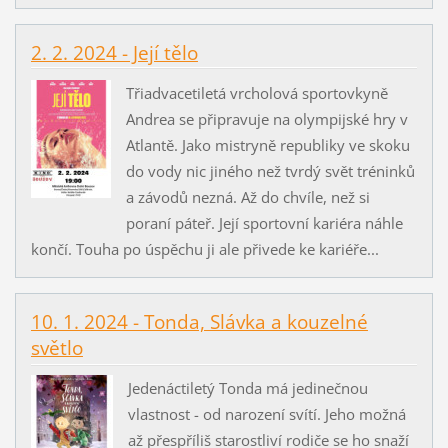
2. 2. 2024 - Její tělo
Třiadvacetiletá vrcholová sportovkyně
Andrea se připravuje na olympijské hry v
Atlantě. Jako mistryně republiky ve skoku
do vody nic jiného než tvrdý svět tréninků
a závodů nezná. Až do chvíle, než si
poraní páteř. Její sportovní kariéra náhle
končí. Touha po úspěchu ji ale přivede ke kariéře...
10. 1. 2024 - Tonda, Slávka a kouzelné
světlo
Jedenáctiletý Tonda má jedinečnou
vlastnost - od narození svítí. Jeho možná
až přespříliš starostliví rodiče se ho snaží