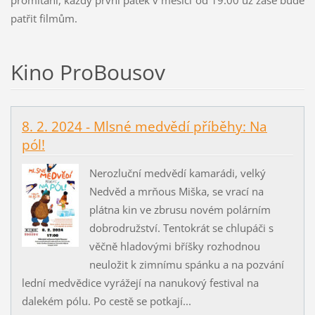
patřit filmům.
Kino ProBousov
8. 2. 2024 - Mlsné medvědí příběhy: Na
pól!
Nerozluční medvědí kamarádi, velký
Nedvěd a mrňous Miška, se vrací na
plátna kin ve zbrusu novém polárním
dobrodružství. Tentokrát se chlupáči s
věčně hladovými bříšky rozhodnou
neuložit k zimnímu spánku a na pozvání
lední medvědice vyrážejí na nanukový festival na
dalekém pólu. Po cestě se potkají...