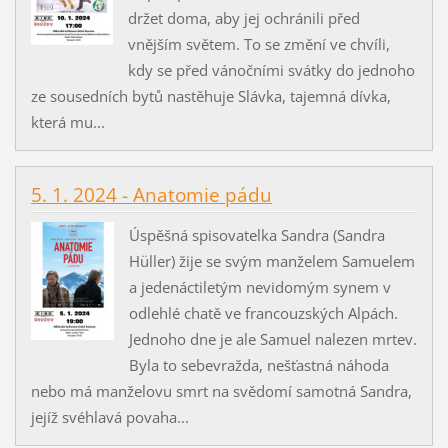
držet doma, aby jej ochránili před
vnějším světem. To se změní ve chvíli,
kdy se před vánočními svátky do jednoho
ze sousedních bytů nastěhuje Slávka, tajemná dívka,
která mu...
5. 1. 2024 - Anatomie pádu
Úspěšná spisovatelka Sandra (Sandra
Hüller) žije se svým manželem Samuelem
a jedenáctiletým nevidomým synem v
odlehlé chatě ve francouzských Alpách.
Jednoho dne je ale Samuel nalezen mrtev.
Byla to sebevražda, nešťastná náhoda
nebo má manželovu smrt na svědomí samotná Sandra,
jejíž svéhlavá povaha...