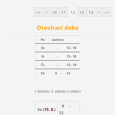
<<
<
10
11
12
13
14
>
>>
Otevírací doba
Po
zavřeno
Út
-
12 - 18
St
-
15 - 18
Čt
-
12 - 18
Pá
8 -
14
+ každou 3. sobotu v měsíci
9 -
So (
15. 8.
)
12