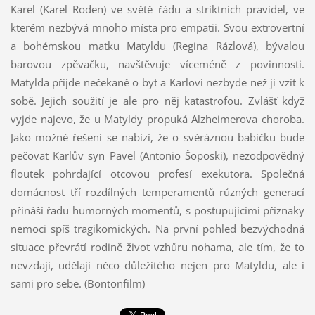
Karel (Karel Roden) ve světě řádu a striktních pravidel, ve
kterém nezbývá mnoho místa pro empatii. Svou extrovertní
a bohémskou matku Matyldu (Regina Rázlová), bývalou
barovou zpěvačku, navštěvuje víceméně z povinnosti.
Matylda přijde nečekaně o byt a Karlovi nezbyde než ji vzít k
sobě. Jejich soužití je ale pro něj katastrofou. Zvlášť když
vyjde najevo, že u Matyldy propuká Alzheimerova choroba.
Jako možné řešení se nabízí, že o svéráznou babičku bude
pečovat Karlův syn Pavel (Antonio Šoposki), nezodpovědný
floutek pohrdající otcovou profesí exekutora. Společná
domácnost tří rozdílných temperamentů různých generací
přináší řadu humorných momentů, s postupujícími příznaky
nemoci spíš tragikomických. Na první pohled bezvýchodná
situace převrátí rodině život vzhůru nohama, ale tím, že to
nevzdají, udělají něco důležitého nejen pro Matyldu, ale i
sami pro sebe. (Bontonfilm)