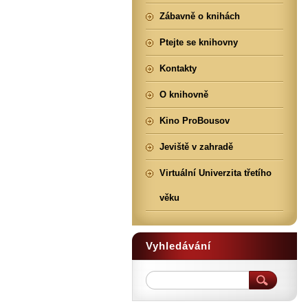
Zábavně o knihách
Ptejte se knihovny
Kontakty
O knihovně
Kino ProBousov
Jeviště v zahradě
Virtuální Univerzita třetího
věku
Vyhledávání