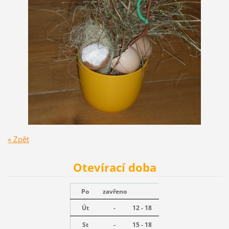
« Zpět
Otevírací doba
Po
zavřeno
Út
-
12 - 18
St
-
15 - 18