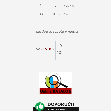
Čt
-
12 - 18
Pá
8 -
14
+ každou 3. sobotu v měsíci
9 -
So (
15. 8.
)
12