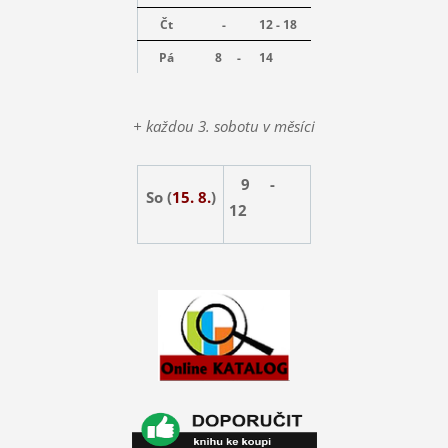
Čt
-
12 - 18
Pá
8 -
14
+ každou 3. sobotu v měsíci
9 -
So (
15. 8.
)
12