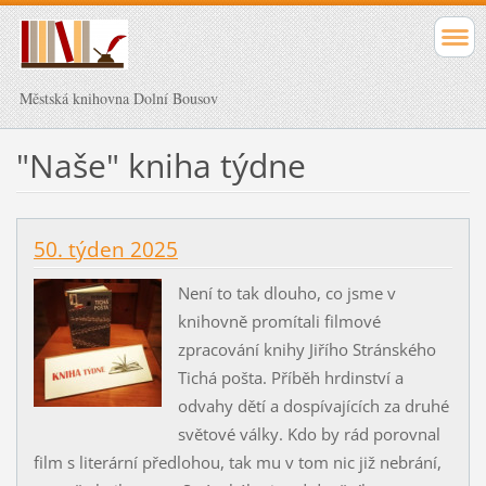
Městská knihovna Dolní Bousov
"Naše" kniha týdne
50. týden 2025
Není to tak dlouho, co jsme v
knihovně promítali filmové
zpracování knihy Jiřího Stránského
Tichá pošta. Příběh hrdinství a
odvahy dětí a dospívajících za druhé
světové války. Kdo by rád porovnal
film s literární předlohou, tak mu v tom nic již nebrání,