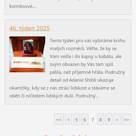
komiksové...
46. týden 2025
Tento týden pro vás vybíráme knihu
malých rozměrů. Věřte, že by se
Vám vešla i do kapsy u kabátu, ale
svým obsazen by Vás tam spíš
pálila, než příjemně hřála. Podružný
detail od Adanie Shibli ukazuje
okamžiky, kdy se z nás ztrácí lidskost a stáváme se
obětí či ničitelem lidských duší. Podružný...
<<
<
5
6
7
8
9
>
>>