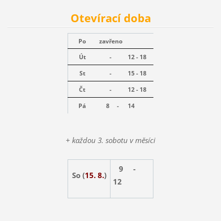
Otevírací doba
Po
zavřeno
Út
-
12 - 18
St
-
15 - 18
Čt
-
12 - 18
Pá
8 -
14
+ každou 3. sobotu v měsíci
9 -
So (
15. 8.
)
12