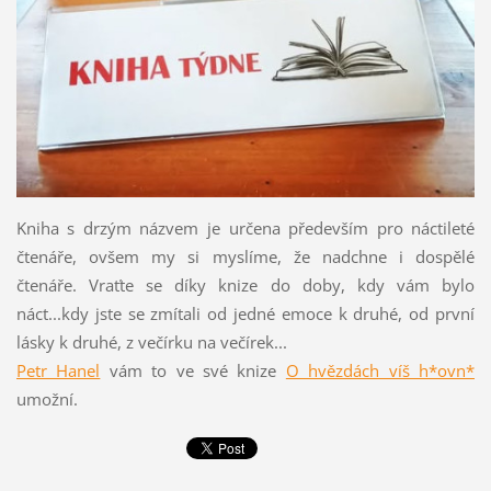
Kniha s drzým názvem je určena především pro náctileté
čtenáře, ovšem my si myslíme, že nadchne i dospělé
čtenáře. Vraťte se díky knize do doby, kdy vám bylo
náct...kdy jste se zmítali od jedné emoce k druhé, od první
lásky k druhé, z večírku na večírek...
Petr Hanel
vám to ve své knize
O hvězdách víš h*ovn*
umožní.