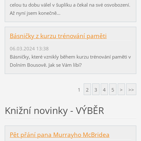
celou tu dobu válel v šuplíku a čekal na své osvobození.
Až nyní jsem konečně...
Básničky z kurzu trénování paměti
06.03.2024 13:38
Básničky, které vznikly během kurzu trénování paměti v
Dolním Bousově. Jak se Vám líbí?
1
2
3
4
5
>
>>
Knižní novinky - VÝBĚR
Pět přání pana Murrayho McBridea