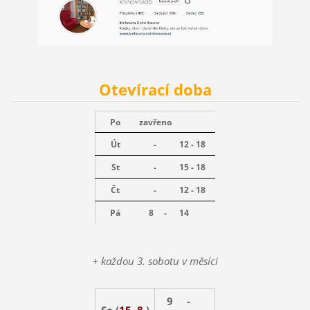
Otevírací doba
Po
zavřeno
Út
-
12 - 18
St
-
15 - 18
Čt
-
12 - 18
Pá
8 -
14
+ každou 3. sobotu v měsíci
9 -
So (
15. 8.
)