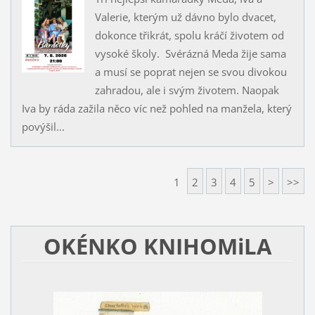
Valerie, kterým už dávno bylo dvacet,
dokonce třikrát, spolu kráčí životem od
vysoké školy. Svérázná Meda žije sama
a musí se poprat nejen se svou divokou
zahradou, ale i svým životem. Naopak
Iva by ráda zažila něco víc než pohled na manžela, který
povýšil...
1
2
3
4
5
>
>>
OKÉNKO KNIHOMiLA