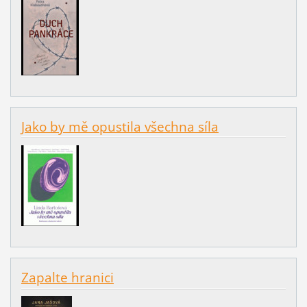
Jako by mě opustila všechna síla
Zapalte hranici