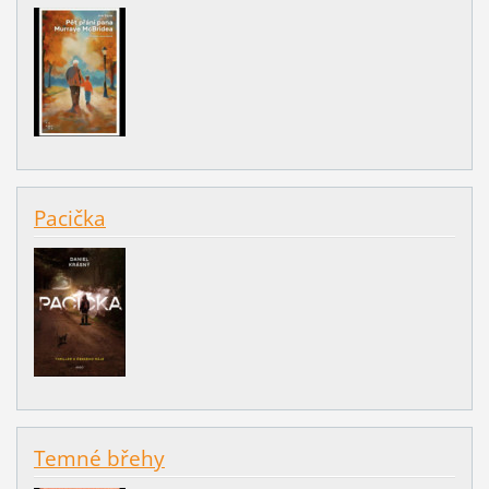
Pacička
Temné břehy