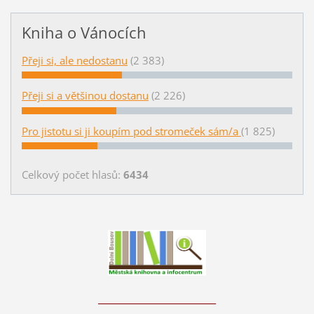
Kniha o Vánocích
Přeji si, ale nedostanu
(2 383)
Přeji si a většinou dostanu
(2 226)
Pro jistotu si ji koupím pod stromeček sám/a
(1 825)
Celkový počet hlasů:
6434
____________________________