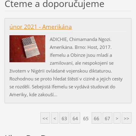
Čteme a doporučujeme
únor 2021 - Amerikána
ADICHIE, Chimamanda Ngozi.
Amerikána. Brno: Host, 2017.
Ifemelu a Obinze jsou mladí a
zamilovaní, ale nespokojení se
životem v Nigérii ovládané vojenskou diktaturou.
Rozhodnou se proto hledat štěstí v cizině a jejich cesty
se rozdělí. Sebejistá Ifemelu se vydává studovat do
Ameriky, kde zakouší...
<<
<
63
64
65
66
67
>
>>