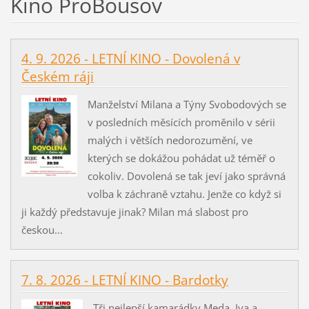
Kino ProBousov
4. 9. 2026 - LETNÍ KINO - Dovolená v
Českém ráji
Manželství Milana a Týny Svobodových se
v posledních měsících proměnilo v sérii
malých i větších nedorozumění, ve
kterých se dokážou pohádat už téměř o
cokoliv. Dovolená se tak jeví jako správná
volba k záchraně vztahu. Jenže co když si
ji každý představuje jinak? Milan má slabost pro
českou...
7. 8. 2026 - LETNÍ KINO - Bardotky
Tři nejlepší kamarádky Meda, Iva a