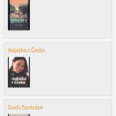
Asijatka v Česku
Duch Pankráce