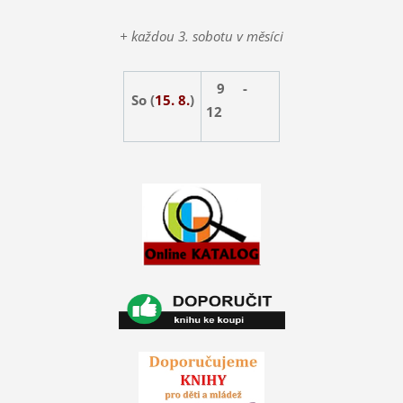
+ každou 3. sobotu v měsíci
9 -
So (
15. 8.
)
12