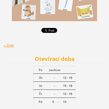
« Zpět
Otevírací doba
Po
zavřeno
Út
-
12 - 18
St
-
15 - 18
Čt
-
12 - 18
Pá
8 -
14