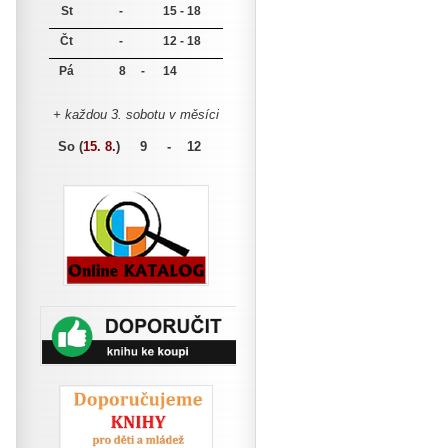
St
-
15 - 18
Čt
-
12 - 18
Pá
8 -
14
+ každou 3. sobotu v měsíci
So (
15. 8.
)
9 - 12