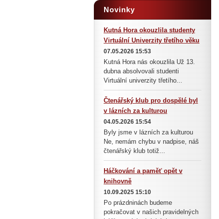
Novinky
Kutná Hora okouzlila studenty
Virtuální Univerzity třetího věku
07.05.2026 15:53
Kutná Hora nás okouzlila Už 13.
dubna absolvovali studenti
Virtuální univerzity třetího...
Čtenářský klub pro dospělé byl
v lázních za kulturou
04.05.2026 15:54
Byly jsme v lázních za kulturou
Ne, nemám chybu v nadpise, náš
čtenářský klub totiž...
Háčkování a paměť opět v
knihovně
10.09.2025 15:10
Po prázdninách budeme
pokračovat v našich pravidelných