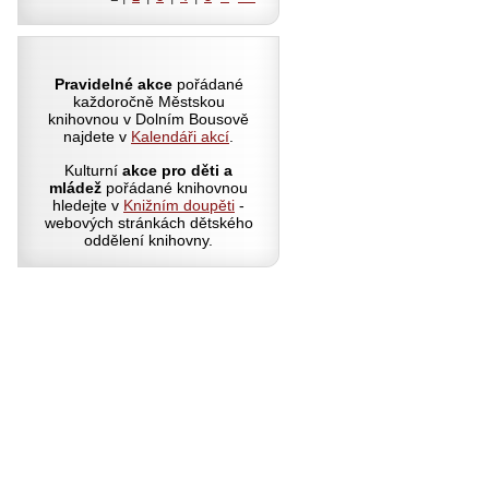
Pravidelné akce
pořádané
každoročně Městskou
knihovnou v Dolním Bousově
najdete v
Kalendáři akcí
.
Kulturní
akce pro děti a
mládež
pořádané knihovnou
hledejte v
Knižním doupěti
-
webových stránkách dětského
oddělení knihovny.