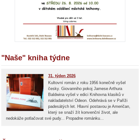
"Naše" kniha týdne
31. týden 2026
Kultovní román z roku 1956 konečně vyšel
česky. Giovanniho pokoj Jamese Arthura
Baldwina vyšel v edici Knihovna klasiků v
nakladatelství Odeon. Odehrává se v Paříži
padesátých let. Hlavní postavou je Američan,
který se snaží žít konvenční život, ale
nedokáže potlačovat své pudy... Propadne románku...