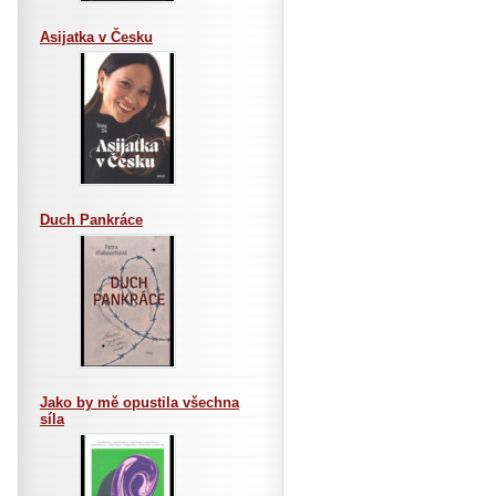
Asijatka v Česku
Duch Pankráce
Jako by mě opustila všechna
síla