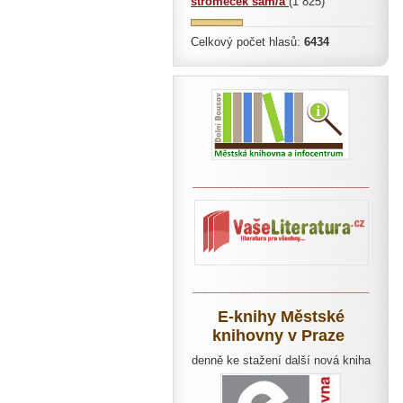
stromeček sám/a
(1 825)
Celkový počet hlasů:
6434
____________________________
____________________________
E-knihy Městské
knihovny v Praze
denně ke stažení další nová kniha