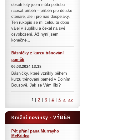
deseti lety jsem měla potřebu
napsat příběh – příběh pro dětské
čtenáře, ale i pro nás dospěláky.
Ten rukopis se mi celou tu dobu
válel v šuplíku a čekal na své
osvobození. Až nyní jsem
konečně...
Básničky z kurzu trénování
paměti
06.03.2024 13:38
Básničky, které vznikly během
kurzu trénování paměti v Dolním
Bousově. Jak se Vám líbí?
1
|
2
|
3
|
4
|
5
>
>>
Knižní novinky - VÝBĚR
Pět přání pana Murrayho
McBridea