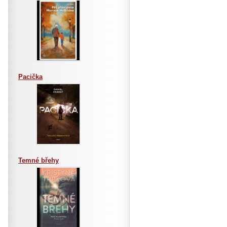
Pacička
Temné břehy