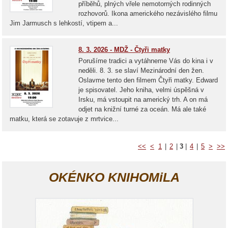
příběhů, plných vřele nemotorných rodinných
rozhovorů. Ikona amerického nezávislého filmu
Jim Jarmusch s lehkostí, vtipem a...
8. 3. 2026 - MDŽ - Čtyři matky
Porušíme tradici a vytáhneme Vás do kina i v
neděli. 8. 3. se slaví Mezinárodní den žen.
Oslavme tento den filmem Čtyři matky. Edward
je spisovatel. Jeho kniha, velmi úspěšná v
Irsku, má vstoupit na americký trh. A on má
odjet na knižní turné za oceán. Má ale také
matku, která se zotavuje z mrtvice...
<<
<
1
|
2
|
3
|
4
|
5
>
>>
OKÉNKO KNIHOMiLA