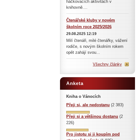
háčkovacích aktivitách v
knihovně....
Čtenářské kluby v novém
školním roce 2025/2026
29.08.2025 12:19
Milí čtenáři, milé čtenářky, vážení
rodiče, s novým školním rokem
opět zahájí svou...
Všechny články
Anketa
Kniha o Vánocích
Přeji si, ale nedostanu
(2 383)
Přeji si a většinou dostanu
(2
226)
Pro jistotu si ji koupím pod