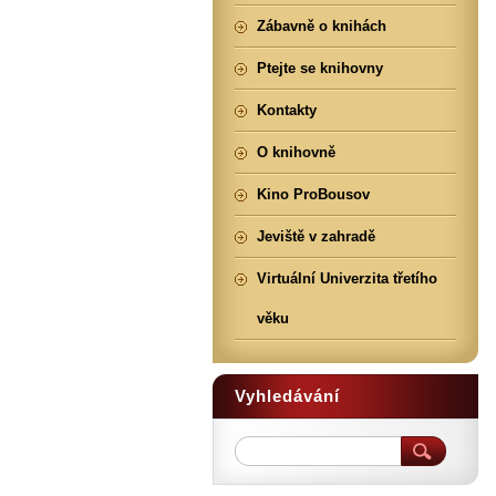
Zábavně o knihách
Ptejte se knihovny
Kontakty
O knihovně
Kino ProBousov
Jeviště v zahradě
Virtuální Univerzita třetího
věku
Vyhledávání