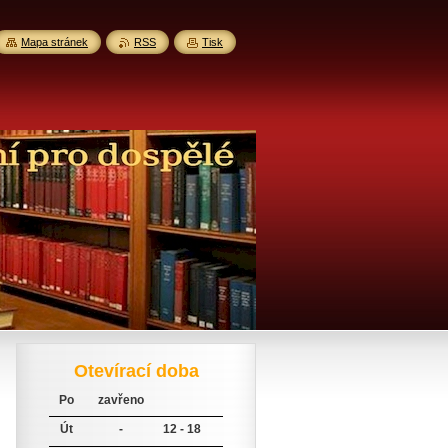
Mapa stránek
RSS
Tisk
Otevírací doba
Po
zavřeno
Út
-
12 - 18