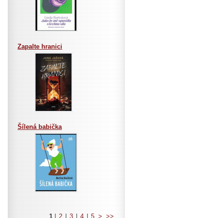
Zapalte hranici
Šílená babička
1
|
2
|
3
|
4
|
5
>
>>