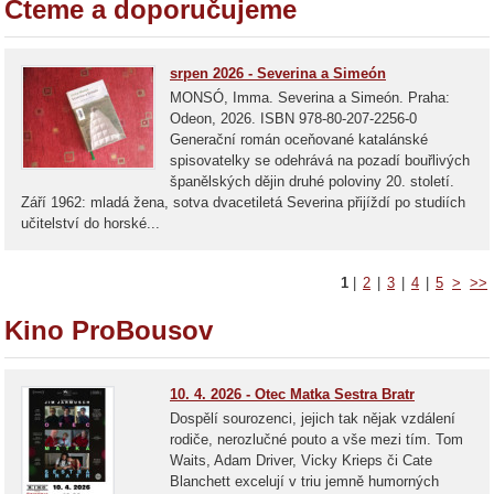
Čteme a doporučujeme
srpen 2026 - Severina a Simeón
MONSÓ, Imma. Severina a Simeón. Praha:
Odeon, 2026. ISBN 978-80-207-2256-0
Generační román oceňované katalánské
spisovatelky se odehrává na pozadí bouřlivých
španělských dějin druhé poloviny 20. století.
Září 1962: mladá žena, sotva dvacetiletá Severina přijíždí po studiích
učitelství do horské...
1
|
2
|
3
|
4
|
5
>
>>
Kino ProBousov
10. 4. 2026 - Otec Matka Sestra Bratr
Dospělí sourozenci, jejich tak nějak vzdálení
rodiče, nerozlučné pouto a vše mezi tím. Tom
Waits, Adam Driver, Vicky Krieps či Cate
Blanchett excelují v triu jemně humorných