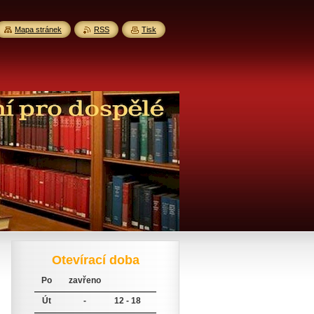
Mapa stránek
RSS
Tisk
Otevírací doba
Po
zavřeno
Út
-
12 - 18