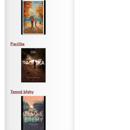
Pacička
Temné břehy