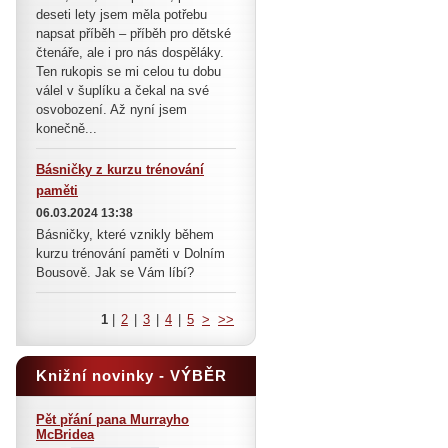
deseti lety jsem měla potřebu
napsat příběh – příběh pro dětské
čtenáře, ale i pro nás dospěláky.
Ten rukopis se mi celou tu dobu
válel v šuplíku a čekal na své
osvobození. Až nyní jsem
konečně...
Básničky z kurzu trénování
paměti
06.03.2024 13:38
Básničky, které vznikly během
kurzu trénování paměti v Dolním
Bousově. Jak se Vám líbí?
1
|
2
|
3
|
4
|
5
>
>>
Knižní novinky - VÝBĚR
Pět přání pana Murrayho
McBridea