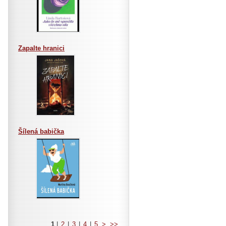
Zapalte hranici
Šílená babička
1
|
2
|
3
|
4
|
5
>
>>