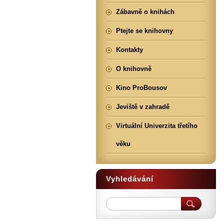
Zábavně o knihách
Ptejte se knihovny
Kontakty
O knihovně
Kino ProBousov
Jeviště v zahradě
Virtuální Univerzita třetího
věku
Vyhledávání