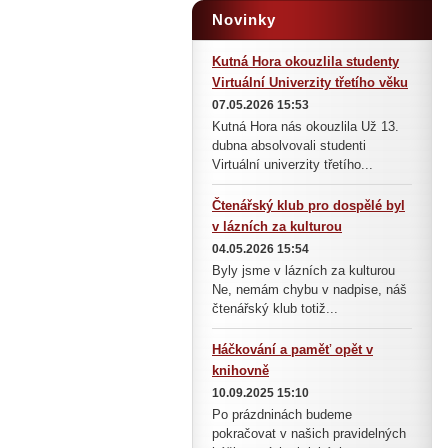
Novinky
Kutná Hora okouzlila studenty
Virtuální Univerzity třetího věku
07.05.2026 15:53
Kutná Hora nás okouzlila Už 13.
dubna absolvovali studenti
Virtuální univerzity třetího...
Čtenářský klub pro dospělé byl
v lázních za kulturou
04.05.2026 15:54
Byly jsme v lázních za kulturou
Ne, nemám chybu v nadpise, náš
čtenářský klub totiž...
Háčkování a paměť opět v
knihovně
10.09.2025 15:10
Po prázdninách budeme
pokračovat v našich pravidelných