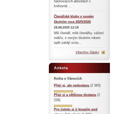
háčkovacích aktivitách v
knihovně....
Čtenářské kluby v novém
školním roce 2025/2026
29.08.2025 12:19
Milí čtenáři, milé čtenářky, vážení
rodiče, s novým školním rokem
opět zahájí svou...
Všechny články
Anketa
Kniha o Vánocích
Přeji si, ale nedostanu
(2 383)
Přeji si a většinou dostanu
(2
226)
Pro jistotu si ji koupím pod