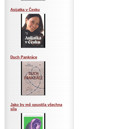
Asijatka v Česku
Duch Pankráce
Jako by mě opustila všechna
síla