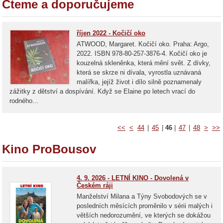
Čteme a doporučujeme
říjen 2022 - Kočičí oko
ATWOOD, Margaret. Kočičí oko. Praha: Argo,
2022. ISBN 978-80-257-3876-4. Kočičí oko je
kouzelná skleněnka, která mění svět. Z dívky,
která se skrze ni dívala, vyrostla uznávaná
malířka, jejíž život i dílo silně poznamenaly
zážitky z dětství a dospívání. Když se Elaine po letech vrací do
rodného...
<<
<
44
|
45
|
46
|
47
|
48
>
>>
Kino ProBousov
4. 9. 2026 - LETNÍ KINO - Dovolená v
Českém ráji
Manželství Milana a Týny Svobodových se v
posledních měsících proměnilo v sérii malých i
větších nedorozumění, ve kterých se dokážou