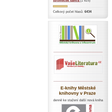
stromeček sám/a
(1 825)
Celkový počet hlasů:
6434
____________________________
____________________________
E-knihy Městské
knihovny v Praze
denně ke stažení další nová kniha