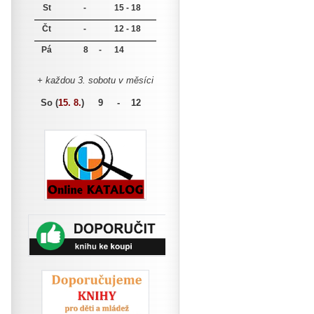
St
-
15 - 18
Čt
-
12 - 18
Pá
8 -
14
+ každou 3. sobotu v měsíci
So (
15. 8.
)
9 - 12