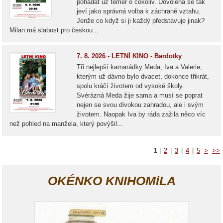
pohádat už téměř o cokoliv. Dovolená se tak
jeví jako správná volba k záchraně vztahu.
Jenže co když si ji každý představuje jinak?
Milan má slabost pro českou...
7. 8. 2026 - LETNÍ KINO - Bardotky
Tři nejlepší kamarádky Meda, Iva a Valerie,
kterým už dávno bylo dvacet, dokonce třikrát,
spolu kráčí životem od vysoké školy.
Svérázná Meda žije sama a musí se poprat
nejen se svou divokou zahradou, ale i svým
životem. Naopak Iva by ráda zažila něco víc
než pohled na manžela, který povýšil...
1
|
2
|
3
|
4
|
5
>
>>
OKÉNKO KNIHOMiLA