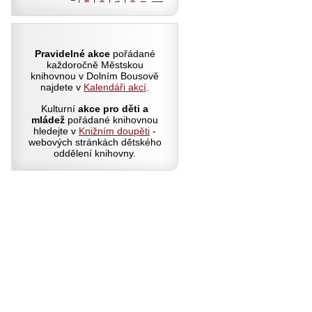
Pravidelné akce
pořádané
každoročně Městskou
knihovnou v Dolním Bousově
najdete v
Kalendáři akcí
.
Kulturní
akce pro děti a
mládež
pořádané knihovnou
hledejte v
Knižním doupěti
-
webových stránkách dětského
oddělení knihovny.