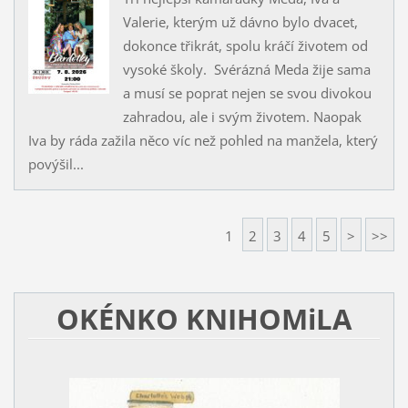
Valerie, kterým už dávno bylo dvacet,
dokonce třikrát, spolu kráčí životem od
vysoké školy. Svérázná Meda žije sama
a musí se poprat nejen se svou divokou
zahradou, ale i svým životem. Naopak
Iva by ráda zažila něco víc než pohled na manžela, který
povýšil...
1
2
3
4
5
>
>>
OKÉNKO KNIHOMiLA