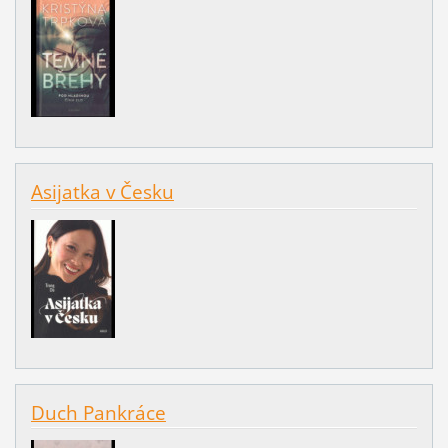
Asijatka v Česku
Duch Pankráce