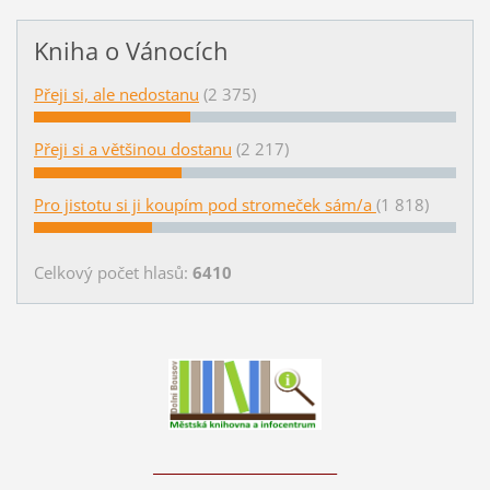
Kniha o Vánocích
Přeji si, ale nedostanu
(2 375)
Přeji si a většinou dostanu
(2 217)
Pro jistotu si ji koupím pod stromeček sám/a
(1 818)
Celkový počet hlasů:
6410
____________________________