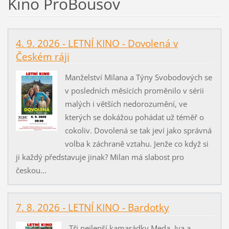
Kino ProBousov
4. 9. 2026 - LETNÍ KINO - Dovolená v
Českém ráji
Manželství Milana a Týny Svobodových se
v posledních měsících proměnilo v sérii
malých i větších nedorozumění, ve
kterých se dokážou pohádat už téměř o
cokoliv. Dovolená se tak jeví jako správná
volba k záchraně vztahu. Jenže co když si
ji každý představuje jinak? Milan má slabost pro
českou...
7. 8. 2026 - LETNÍ KINO - Bardotky
Tři nejlepší kamarádky Meda, Iva a