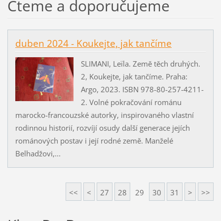
Čteme a doporučujeme
duben 2024 - Koukejte, jak tančíme
SLIMANI, Leïla. Země těch druhých.
2, Koukejte, jak tančíme. Praha:
Argo, 2023. ISBN 978-80-257-4211-
2. Volné pokračování románu
marocko-francouzské autorky, inspirovaného vlastní
rodinnou historií, rozvíjí osudy další generace jejích
románových postav i její rodné země. Manželé
Belhadžovi,...
<<
<
27
28
29
30
31
>
>>