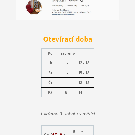
Otevírací doba
Po
zavřeno
Út
-
12 - 18
St
-
15 - 18
Čt
-
12 - 18
Pá
8 -
14
+ každou 3. sobotu v měsíci
9 -
So (
15. 8.
)