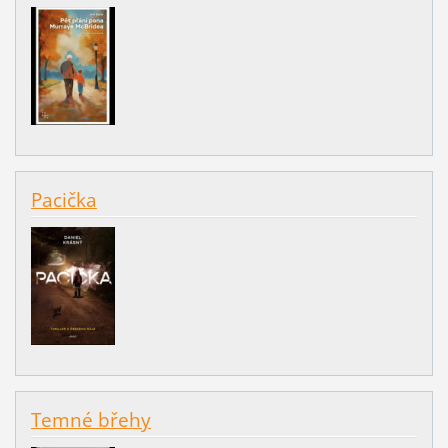
Pacička
Temné břehy