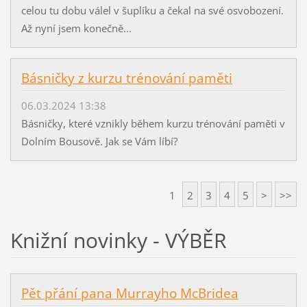
celou tu dobu válel v šuplíku a čekal na své osvobození.
Až nyní jsem konečně...
Básničky z kurzu trénování paměti
06.03.2024 13:38
Básničky, které vznikly během kurzu trénování paměti v
Dolním Bousově. Jak se Vám líbí?
1
2
3
4
5
>
>>
Knižní novinky - VÝBĚR
Pět přání pana Murrayho McBridea