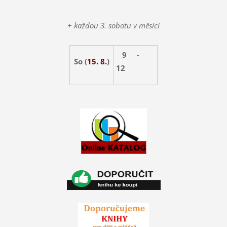
+ každou 3. sobotu v měsíci
9 -
So (
15. 8.
)
12