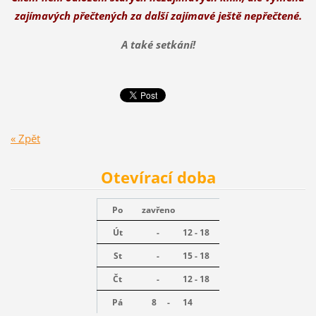
zajímavých přečtených za další zajímavé ještě nepřečtené.
A také setkání!
« Zpět
Otevírací doba
Po
zavřeno
Út
-
12 - 18
St
-
15 - 18
Čt
-
12 - 18
Pá
8 -
14