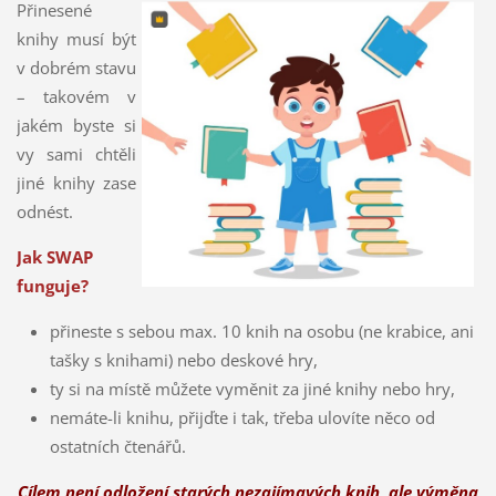
Přinesené
knihy musí být
v dobrém stavu
– takovém v
jakém byste si
vy sami chtěli
jiné knihy zase
odnést.
Jak SWAP
funguje?
přineste s sebou max. 10 knih na osobu (ne krabice, ani
tašky s knihami) nebo deskové hry,
ty si na místě můžete vyměnit za jiné knihy nebo hry,
nemáte-li knihu, přijďte i tak, třeba ulovíte něco od
ostatních čtenářů.
Cílem není odložení starých nezajímavých knih, ale výměna