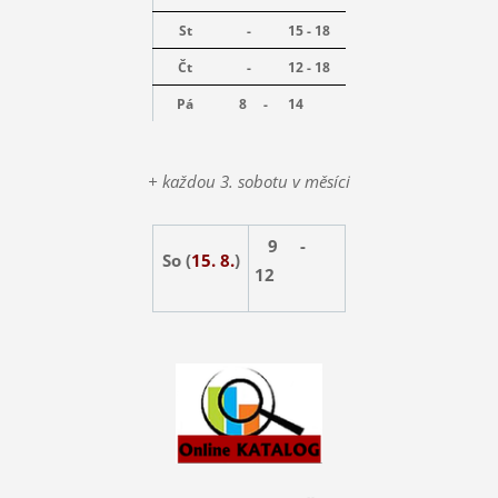
St
-
15 - 18
Čt
-
12 - 18
Pá
8 -
14
+ každou 3. sobotu v měsíci
9 -
So (
15. 8.
)
12