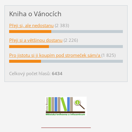
Kniha o Vánocích
Přeji si, ale nedostanu
(2 383)
Přeji si a většinou dostanu
(2 226)
Pro jistotu si ji koupím pod stromeček sám/a
(1 825)
Celkový počet hlasů:
6434
____________________________