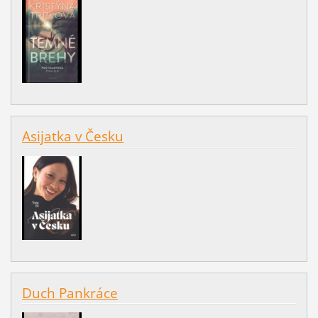
Asijatka v Česku
Duch Pankráce