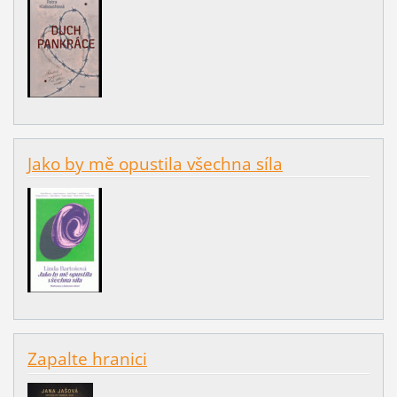
Jako by mě opustila všechna síla
Zapalte hranici