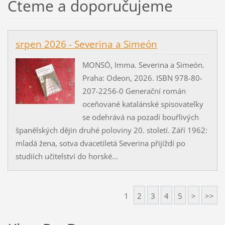
Čteme a doporučujeme
srpen 2026 - Severina a Simeón
MONSÓ, Imma. Severina a Simeón.
Praha: Odeon, 2026. ISBN 978-80-
207-2256-0 Generační román
oceňované katalánské spisovatelky
se odehrává na pozadí bouřlivých
španělských dějin druhé poloviny 20. století. Září 1962:
mladá žena, sotva dvacetiletá Severina přijíždí po
studiích učitelství do horské...
1
2
3
4
5
>
>>