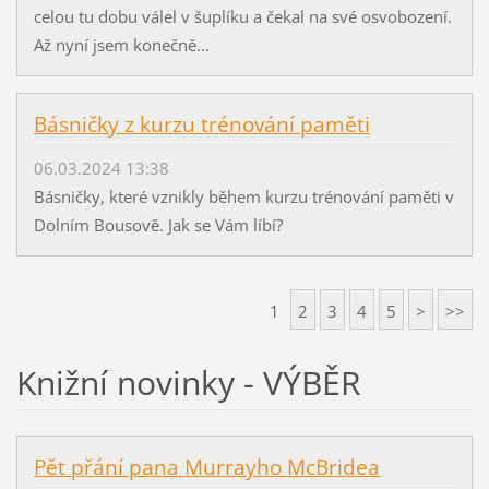
celou tu dobu válel v šuplíku a čekal na své osvobození.
Až nyní jsem konečně...
Básničky z kurzu trénování paměti
06.03.2024 13:38
Básničky, které vznikly během kurzu trénování paměti v
Dolním Bousově. Jak se Vám líbí?
1
2
3
4
5
>
>>
Knižní novinky - VÝBĚR
Pět přání pana Murrayho McBridea