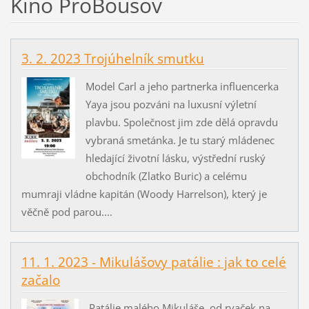
Kino ProBousov
3. 2. 2023 Trojúhelník smutku
Model Carl a jeho partnerka influencerka
Yaya jsou pozváni na luxusní výletní
plavbu. Společnost jim zde dělá opravdu
vybraná smetánka. Je tu starý mládenec
hledající životní lásku, výstřední ruský
obchodník (Zlatko Buric) a celému
mumraji vládne kapitán (Woody Harrelson), který je
věčně pod parou....
11. 1. 2023 - Mikulášovy patálie : jak to celé
začalo
Patálie malého Mikuláše, od rvaček na