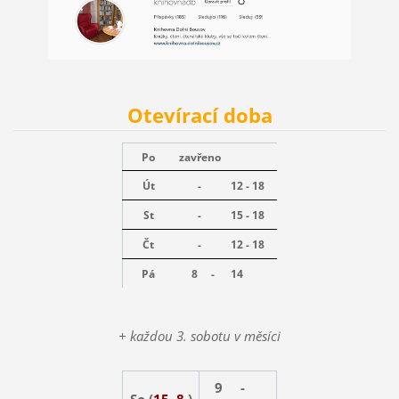
Otevírací doba
Po
zavřeno
Út
-
12 - 18
St
-
15 - 18
Čt
-
12 - 18
Pá
8 -
14
+ každou 3. sobotu v měsíci
9 -
So (
15. 8.
)