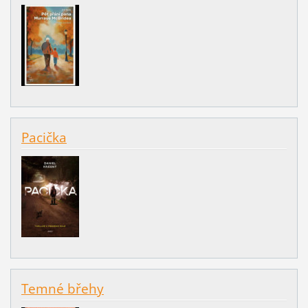
Pacička
Temné břehy