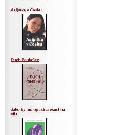
Asijatka v Česku
Duch Pankráce
Jako by mě opustila všechna
síla