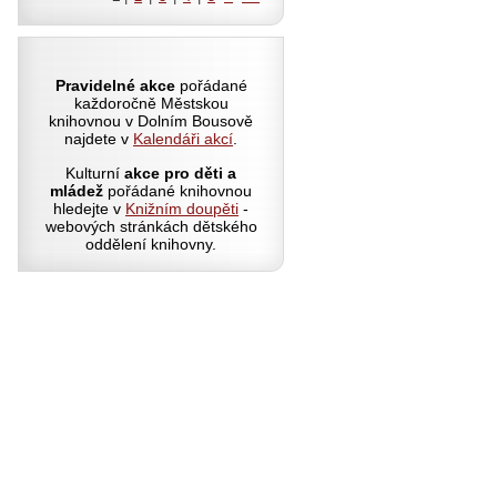
Pravidelné akce
pořádané
každoročně Městskou
knihovnou v Dolním Bousově
najdete v
Kalendáři akcí
.
Kulturní
akce pro děti a
mládež
pořádané knihovnou
hledejte v
Knižním doupěti
-
webových stránkách dětského
oddělení knihovny.