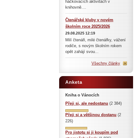
háčkovacích aktivitách v
knihovně....
Čtenářské kluby v novém
školním roce 2025/2026
29.08.2025 12:19
Milí čtenáři, milé čtenářky, vážení
rodiče, s novým školním rokem
opět zahájí svou...
Všechny články
Anketa
Kniha o Vánocích
Přeji si, ale nedostanu
(2 384)
Přeji si a většinou dostanu
(2
226)
Pro jistotu si ji koupím pod