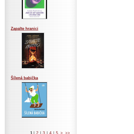
Zapalte hranici
Šílená babička
1
|
2
|
3
|
4
|
5
>
>>