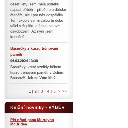
deseti lety jsem měla potřebu
napsat příběh – příběh pro dětské
čtenáře, ale i pro nás dospěláky.
Ten rukopis se mi celou tu dobu
válel v šuplíku a čekal na své
osvobození. Až nyní jsem
konečně...
Básničky z kurzu trénování
paměti
06.03.2024 13:38
Básničky, které vznikly během
kurzu trénování paměti v Dolním
Bousově. Jak se Vám líbí?
1
|
2
|
3
|
4
|
5
>
>>
Knižní novinky - VÝBĚR
Pět přání pana Murrayho
McBridea