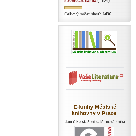
stromeček sám/a
(1 826)
Celkový počet hlasů:
6436
____________________________
____________________________
E-knihy Městské
knihovny v Praze
denně ke stažení další nová kniha