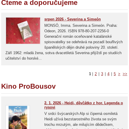
Čteme a doporučujeme
srpen 2026 - Severina a Simeón
MONSÓ, Imma. Severina a Simeón. Praha:
Odeon, 2026. ISBN 978-80-207-2256-0
Generační román oceňované katalánské
spisovatelky se odehrává na pozadí bouřlivých
španělských dějin druhé poloviny 20. století.
Září 1962: mladá žena, sotva dvacetiletá Severina přijíždí po studiích
učitelství do horské...
1
|
2
|
3
|
4
|
5
>
>>
Kino ProBousov
2. 1. 2026 - Heidi, děvčátko z hor. Legenda o
rysovi
V srdci švýcarských Alp si čiperná osmiletá
Heidi užívá bezstarostného života se svým
trochu mrzutým, ale milujícím dědečkem,