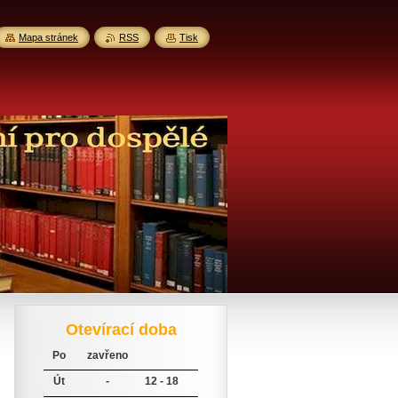
Mapa stránek
RSS
Tisk
Otevírací doba
Po
zavřeno
Út
-
12 - 18