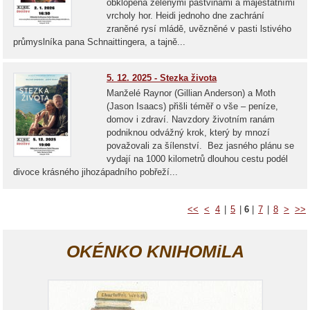
obklopena zelenými pastvinami a majestátními
vrcholy hor. Heidi jednoho dne zachrání
zraněné rysí mládě, uvězněné v pasti lstivého
průmyslníka pana Schnaittingera, a tajně...
5. 12. 2025 - Stezka života
Manželé Raynor (Gillian Anderson) a Moth
(Jason Isaacs) přišli téměř o vše – peníze,
domov i zdraví. Navzdory životním ranám
podniknou odvážný krok, který by mnozí
považovali za šílenství. Bez jasného plánu se
vydají na 1000 kilometrů dlouhou cestu podél
divoce krásného jihozápadního pobřeží...
<<
<
4
|
5
|
6
|
7
|
8
>
>>
OKÉNKO KNIHOMiLA