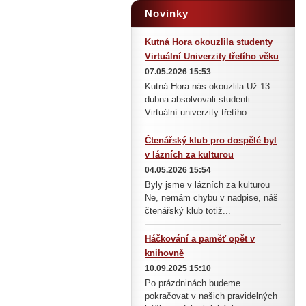
Novinky
Kutná Hora okouzlila studenty
Virtuální Univerzity třetího věku
07.05.2026 15:53
Kutná Hora nás okouzlila Už 13.
dubna absolvovali studenti
Virtuální univerzity třetího...
Čtenářský klub pro dospělé byl
v lázních za kulturou
04.05.2026 15:54
Byly jsme v lázních za kulturou
Ne, nemám chybu v nadpise, náš
čtenářský klub totiž...
Háčkování a paměť opět v
knihovně
10.09.2025 15:10
Po prázdninách budeme
pokračovat v našich pravidelných