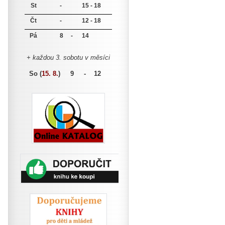
St
-
15 - 18
Čt
-
12 - 18
Pá
8 -
14
+ každou 3. sobotu v měsíci
So (
15. 8.
)
9 - 12