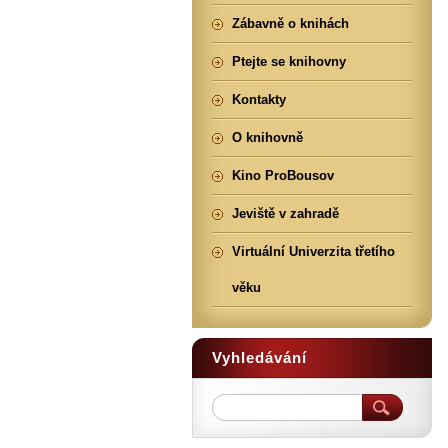
Zábavně o knihách
Ptejte se knihovny
Kontakty
O knihovně
Kino ProBousov
Jeviště v zahradě
Virtuální Univerzita třetího
věku
Vyhledávání