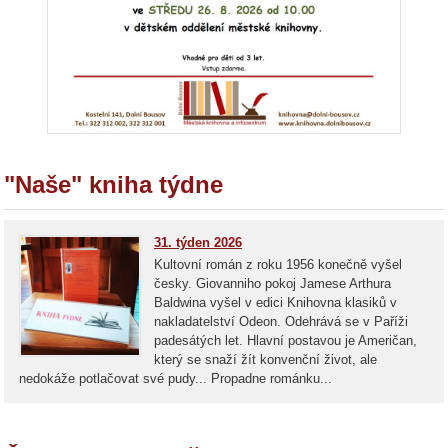
"Naše" kniha týdne
31. týden 2026
Kultovní román z roku 1956 konečně vyšel
česky. Giovanniho pokoj Jamese Arthura
Baldwina vyšel v edici Knihovna klasiků v
nakladatelství Odeon. Odehrává se v Paříži
padesátých let. Hlavní postavou je Američan,
který se snaží žít konvenční život, ale
nedokáže potlačovat své pudy... Propadne románku...