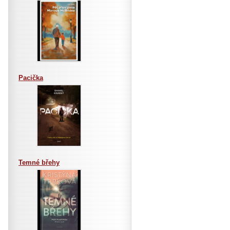
Pacička
Temné břehy