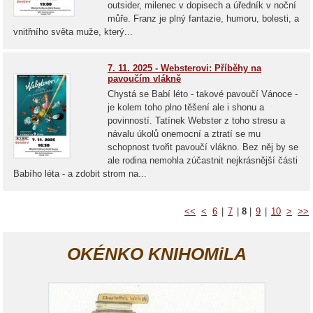
outsider, milenec v dopisech a úředník v noční
můře. Franz je plný fantazie, humoru, bolesti, a
vnitřního světa muže, který...
7. 11. 2025 - Websterovi: Příběhy na
pavoučím vlákně
Chystá se Babí léto - takové pavoučí Vánoce -
je kolem toho plno těšení ale i shonu a
povinností. Tatínek Webster z toho stresu a
návalu úkolů onemocní a ztratí se mu
schopnost tvořit pavoučí vlákno. Bez něj by se
ale rodina nemohla zúčastnit nejkrásnější části
Babího léta - a zdobit strom na...
<<
<
6
|
7
|
8
|
9
|
10
>
>>
OKÉNKO KNIHOMiLA