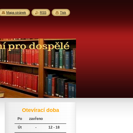
Mapa stránek
RSS
Tisk
Otevírací doba
Po
zavřeno
Út
-
12 - 18