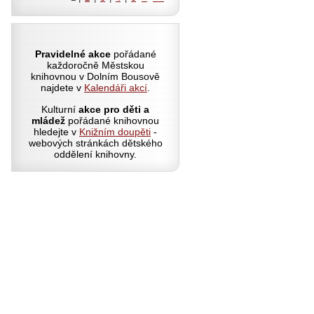
Pravidelné akce
pořádané
každoročně Městskou
knihovnou v Dolním Bousově
najdete v
Kalendáři akcí
.
Kulturní
akce pro děti a
mládež
pořádané knihovnou
hledejte v
Knižním doupěti
-
webových stránkách dětského
oddělení knihovny.