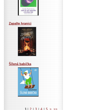
Zapalte hranici
Šílená babička
1
|
2
|
3
|
4
|
5
>
>>