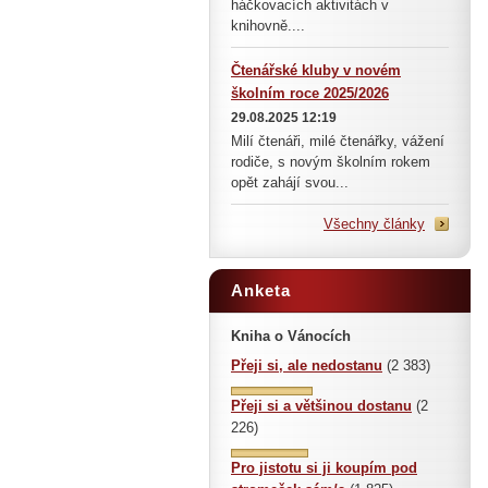
háčkovacích aktivitách v
knihovně....
Čtenářské kluby v novém
školním roce 2025/2026
29.08.2025 12:19
Milí čtenáři, milé čtenářky, vážení
rodiče, s novým školním rokem
opět zahájí svou...
Všechny články
Anketa
Kniha o Vánocích
Přeji si, ale nedostanu
(2 383)
Přeji si a většinou dostanu
(2
226)
Pro jistotu si ji koupím pod