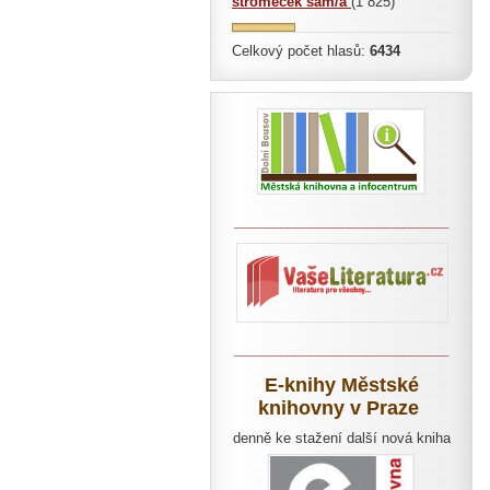
stromeček sám/a
(1 825)
Celkový počet hlasů:
6434
____________________________
____________________________
E-knihy Městské
knihovny v Praze
denně ke stažení další nová kniha