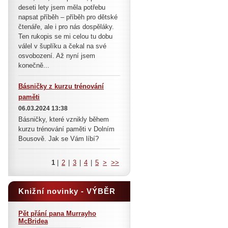
deseti lety jsem měla potřebu
napsat příběh – příběh pro dětské
čtenáře, ale i pro nás dospěláky.
Ten rukopis se mi celou tu dobu
válel v šuplíku a čekal na své
osvobození. Až nyní jsem
konečně...
Básničky z kurzu trénování
paměti
06.03.2024 13:38
Básničky, které vznikly během
kurzu trénování paměti v Dolním
Bousově. Jak se Vám líbí?
1
|
2
|
3
|
4
|
5
>
>>
Knižní novinky - VÝBĚR
Pět přání pana Murrayho
McBridea