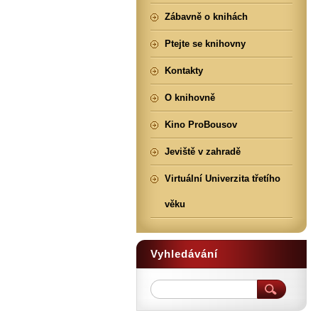
Zábavně o knihách
Ptejte se knihovny
Kontakty
O knihovně
Kino ProBousov
Jeviště v zahradě
Virtuální Univerzita třetího
věku
Vyhledávání