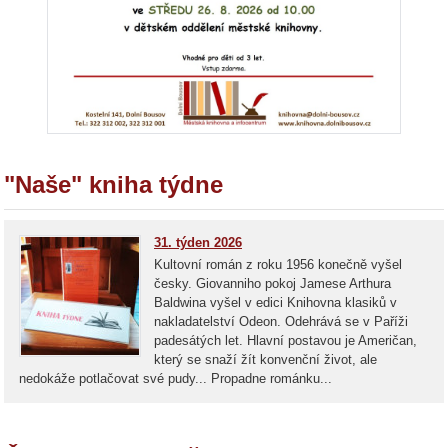
"Naše" kniha týdne
31. týden 2026
Kultovní román z roku 1956 konečně vyšel
česky. Giovanniho pokoj Jamese Arthura
Baldwina vyšel v edici Knihovna klasiků v
nakladatelství Odeon. Odehrává se v Paříži
padesátých let. Hlavní postavou je Američan,
který se snaží žít konvenční život, ale
nedokáže potlačovat své pudy... Propadne románku...