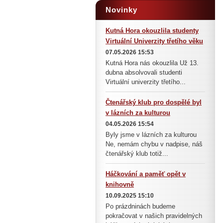
Novinky
Kutná Hora okouzlila studenty
Virtuální Univerzity třetího věku
07.05.2026 15:53
Kutná Hora nás okouzlila Už 13.
dubna absolvovali studenti
Virtuální univerzity třetího...
Čtenářský klub pro dospělé byl
v lázních za kulturou
04.05.2026 15:54
Byly jsme v lázních za kulturou
Ne, nemám chybu v nadpise, náš
čtenářský klub totiž...
Háčkování a paměť opět v
knihovně
10.09.2025 15:10
Po prázdninách budeme
pokračovat v našich pravidelných