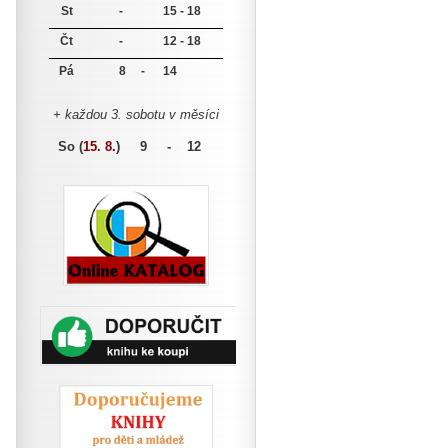
St
-
15 - 18
Čt
-
12 - 18
Pá
8 -
14
+ každou 3. sobotu v měsíci
So (
15. 8.
)
9 - 12