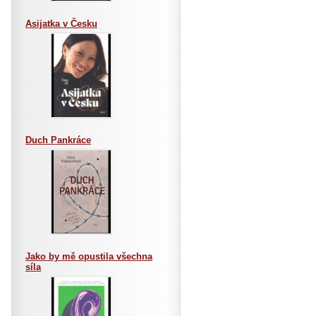
Asijatka v Česku
Duch Pankráce
Jako by mě opustila všechna
síla