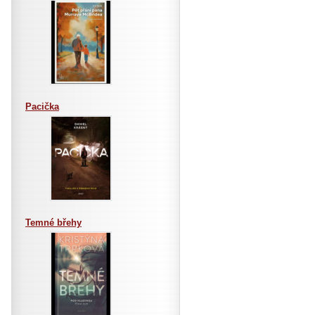
Pacička
Temné břehy