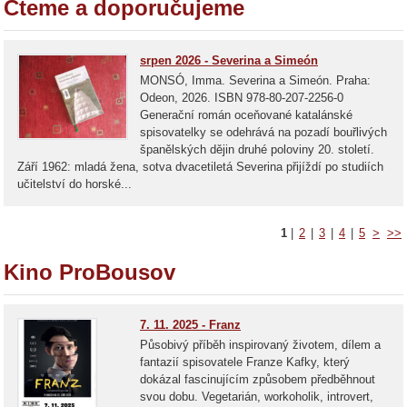
Čteme a doporučujeme
srpen 2026 - Severina a Simeón
MONSÓ, Imma. Severina a Simeón. Praha:
Odeon, 2026. ISBN 978-80-207-2256-0
Generační román oceňované katalánské
spisovatelky se odehrává na pozadí bouřlivých
španělských dějin druhé poloviny 20. století.
Září 1962: mladá žena, sotva dvacetiletá Severina přijíždí po studiích
učitelství do horské...
1
|
2
|
3
|
4
|
5
>
>>
Kino ProBousov
7. 11. 2025 - Franz
Působivý příběh inspirovaný životem, dílem a
fantazií spisovatele Franze Kafky, který
dokázal fascinujícím způsobem předběhnout
svou dobu. Vegetarián, workoholik, introvert,