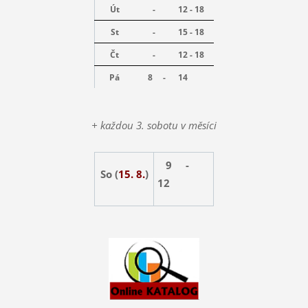
Út
-
12 - 18
St
-
15 - 18
Čt
-
12 - 18
Pá
8 -
14
+ každou 3. sobotu v měsíci
9 -
So (
15. 8.
)
12