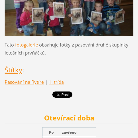
Tato
fotogalerie
obsahuje fotky z pasování druhé skupinky
letošních prvňáčků.
Štítky
:
Pasování na Rytíře
|
1. třída
Otevírací doba
Po
zavřeno