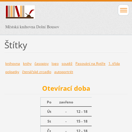
Městská knihovna Dolní Bousov
Štítky
knihovna
knihy
časopisy
logo
soutěž
Pasování na Rytíře
1. třída
polpatky
čtenářské zrcadlo
autoportrét
Otevírací doba
Po
zavřeno
Út
-
12 - 18
St
-
15 - 18
Čt
-
12 - 18