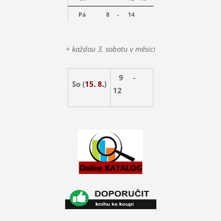
Pá
8 -
14
+ každou 3. sobotu v měsíci
9 -
So (
15. 8.
)
12