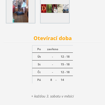
Otevírací doba
Po
zavřeno
Út
-
12 - 18
St
-
15 - 18
Čt
-
12 - 18
Pá
8 -
14
+ každou 3. sobotu v měsíci