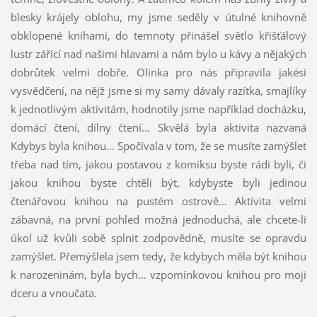
blesky krájely oblohu, my jsme seděly v útulné knihovně
obklopené knihami, do temnoty přinášel světlo křišťálový
lustr zářící nad našimi hlavami a nám bylo u kávy a nějakých
dobrůtek velmi dobře. Olinka pro nás připravila jakési
vysvědčení, na nějž jsme si my samy dávaly razítka, smajlíky
k jednotlivým aktivitám, hodnotily jsme například docházku,
domácí čtení, dílny čtení… Skvělá byla aktivita nazvaná
Kdybys byla knihou… Spočívala v tom, že se musíte zamýšlet
třeba nad tím, jakou postavou z komiksu byste rádi byli, či
jakou knihou byste chtěli být, kdybyste byli jedinou
čtenářovou knihou na pustém ostrově… Aktivita velmi
zábavná, na první pohled možná jednoduchá, ale chcete-li
úkol už kvůli sobě splnit zodpovědně, musíte se opravdu
zamýšlet. Přemýšlela jsem tedy, že kdybych měla být knihou
k narozeninám, byla bych… vzpomínkovou knihou pro moji
dceru a vnoučata.