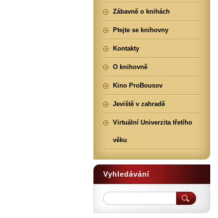
Zábavně o knihách
Ptejte se knihovny
Kontakty
O knihovně
Kino ProBousov
Jeviště v zahradě
Virtuální Univerzita třetího
věku
Vyhledávání