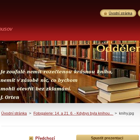
Úvodní stránka
ousov
Úvodní stránka
>
Fotogalerie: 14. a 21. 6. - Kdybys byla knihou...
>
knihy.jpg
Předchozí
Spustit prezentaci