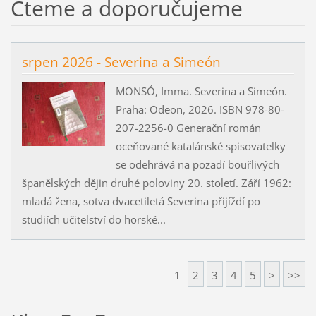
Čteme a doporučujeme
srpen 2026 - Severina a Simeón
MONSÓ, Imma. Severina a Simeón.
Praha: Odeon, 2026. ISBN 978-80-
207-2256-0 Generační román
oceňované katalánské spisovatelky
se odehrává na pozadí bouřlivých
španělských dějin druhé poloviny 20. století. Září 1962:
mladá žena, sotva dvacetiletá Severina přijíždí po
studiích učitelství do horské...
1
2
3
4
5
>
>>