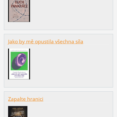
Jako by mě opustila všechna síla
Zapalte hranici