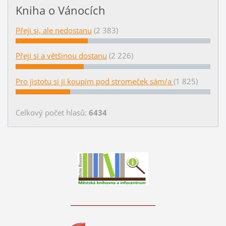
Kniha o Vánocích
Přeji si, ale nedostanu
(2 383)
Přeji si a většinou dostanu
(2 226)
Pro jistotu si ji koupím pod stromeček sám/a
(1 825)
Celkový počet hlasů:
6434
____________________________