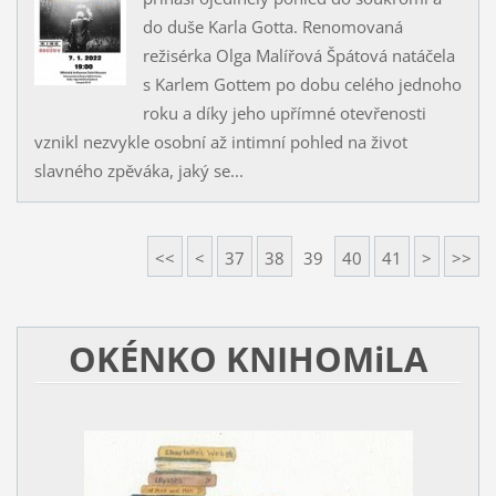
do duše Karla Gotta. Renomovaná
režisérka Olga Malířová Špátová natáčela
s Karlem Gottem po dobu celého jednoho
roku a díky jeho upřímné otevřenosti
vznikl nezvykle osobní až intimní pohled na život
slavného zpěváka, jaký se...
<<
<
37
38
39
40
41
>
>>
OKÉNKO KNIHOMiLA