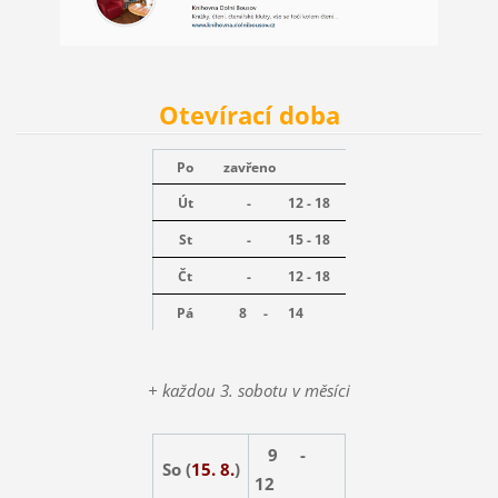
Otevírací doba
Po
zavřeno
Út
-
12 - 18
St
-
15 - 18
Čt
-
12 - 18
Pá
8 -
14
+ každou 3. sobotu v měsíci
9 -
So (
15. 8.
)
12