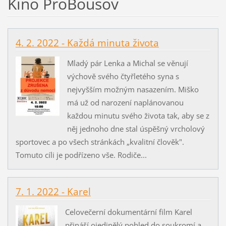
Kino ProBousov
4. 2. 2022 - Každá minuta života
Mladý pár Lenka a Michal se věnují
výchově svého čtyřletého syna s
nejvyšším možným nasazením. Miško
má už od narození naplánovanou
každou minutu svého života tak, aby se z
něj jednoho dne stal úspěšný vrcholový
sportovec a po všech stránkách „kvalitní člověk".
Tomuto cíli je podřízeno vše. Rodiče...
7. 1. 2022 - Karel
Celovečerní dokumentární film Karel
přináší ojedinělý pohled do soukromí a