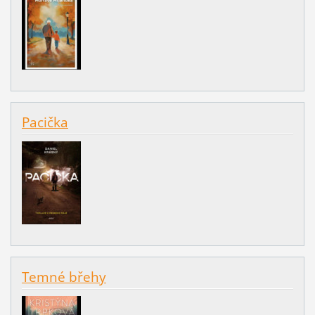
Pacička
Temné břehy