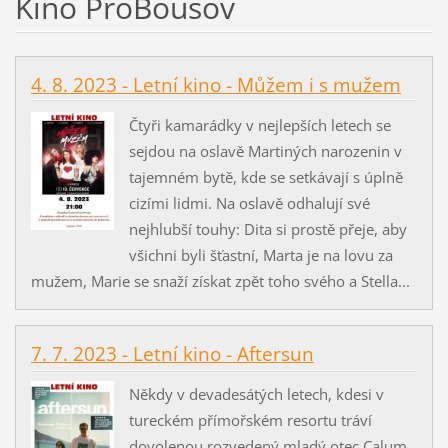
Kino ProBousov
4. 8. 2023 - Letní kino - Můžem i s mužem
Čtyři kamarádky v nejlepších letech se
sejdou na oslavě Martiných narozenin v
tajemném bytě, kde se setkávají s úplně
cizími lidmi. Na oslavě odhalují své
nejhlubší touhy: Dita si prostě přeje, aby
všichni byli šťastní, Marta je na lovu za
mužem, Marie se snaží získat zpět toho svého a Stella...
7. 7. 2023 - Letní kino - Aftersun
Někdy v devadesátých letech, kdesi v
tureckém přímořském resortu tráví
dovolenou rozvedený mladý otec Calum