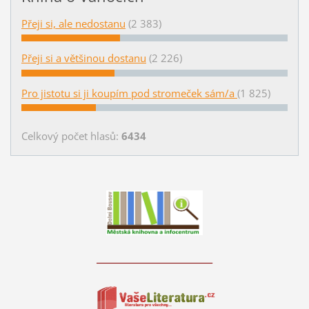
Přeji si, ale nedostanu
(2 383)
Přeji si a většinou dostanu
(2 226)
Pro jistotu si ji koupím pod stromeček sám/a
(1 825)
Celkový počet hlasů:
6434
____________________________