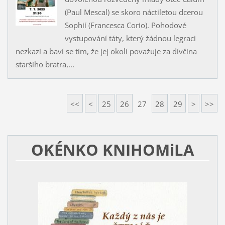
(Paul Mescal) se skoro náctiletou dcerou
Sophií (Francesca Corio). Pohodové
vystupování táty, který žádnou legraci
nezkazí a baví se tím, že jej okolí považuje za dívčina
staršího bratra,...
<<
<
25
26
27
28
29
>
>>
OKÉNKO KNIHOMiLA