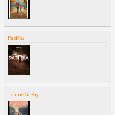
Pacička
Temné břehy