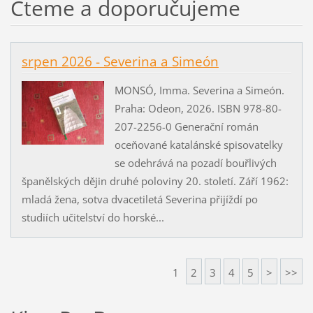
Čteme a doporučujeme
srpen 2026 - Severina a Simeón
MONSÓ, Imma. Severina a Simeón.
Praha: Odeon, 2026. ISBN 978-80-
207-2256-0 Generační román
oceňované katalánské spisovatelky
se odehrává na pozadí bouřlivých
španělských dějin druhé poloviny 20. století. Září 1962:
mladá žena, sotva dvacetiletá Severina přijíždí po
studiích učitelství do horské...
1
2
3
4
5
>
>>