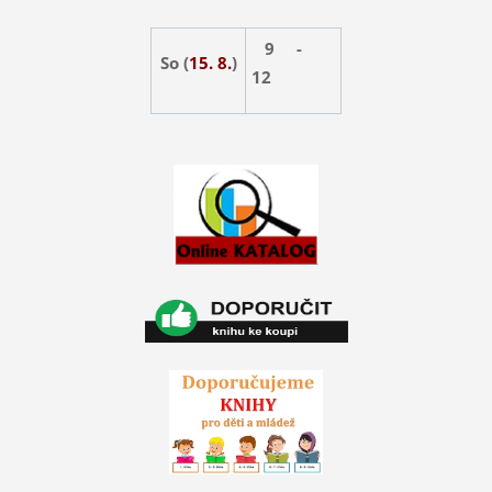
9 -
So (
15. 8.
)
12