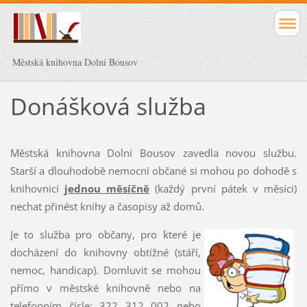
Městská knihovna Dolní Bousov
Donášková služba
Městská knihovna Dolní Bousov zavedla novou službu.
Starší a dlouhodobě nemocní občané si mohou po dohodě s
knihovnicí
jednou měsíčně
(každý první pátek v měsíci)
nechat přinést knihy a časopisy až domů.
Je to služba pro občany, pro které je
docházení do knihovny obtížné (stáří,
nemoc, handicap). Domluvit se mohou
přímo v městské knihovně nebo na
telefonním čísle: 322 312 002 nebo