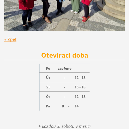
« Zpět
Otevírací doba
Po
zavřeno
Út
-
12 - 18
St
-
15 - 18
Čt
-
12 - 18
Pá
8 -
14
+ každou 3. sobotu v měsíci