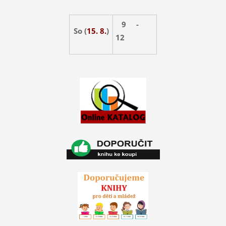
9 -
So (
15. 8.
)
12