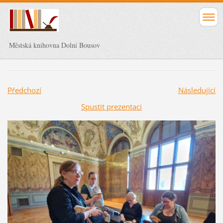
Městská knihovna Dolní Bousov
Předchozí
Následující
Spustit prezentaci