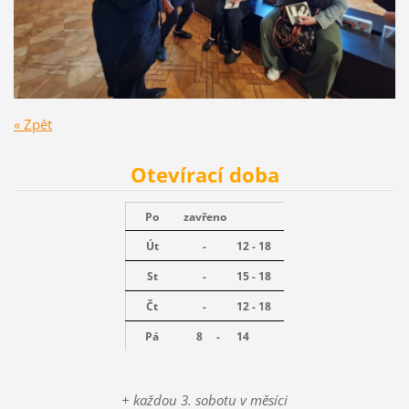
« Zpět
Otevírací doba
Po
zavřeno
Út
-
12 - 18
St
-
15 - 18
Čt
-
12 - 18
Pá
8 -
14
+ každou 3. sobotu v měsíci