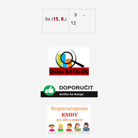
9 -
So (
15. 8.
)
12