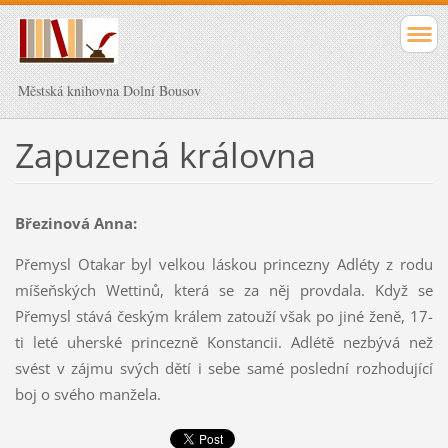
Městská knihovna Dolní Bousov
Zapuzená královna
Březinová Anna:
Přemysl Otakar byl velkou láskou princezny Adléty z rodu
míšeňských Wettinů, která se za něj provdala. Když se
Přemysl stává českým králem zatouží však po jiné ženě, 17-
ti leté uherské princezně Konstancii. Adlétě nezbývá než
svést v zájmu svých dětí i sebe samé poslední rozhodující
boj o svého manžela.