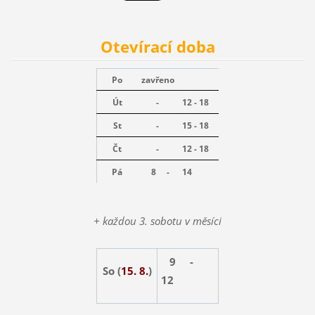
Otevírací doba
Po
zavřeno
Út
-
12 - 18
St
-
15 - 18
Čt
-
12 - 18
Pá
8 -
14
+ každou 3. sobotu v měsíci
9 -
So (
15. 8.
)
12