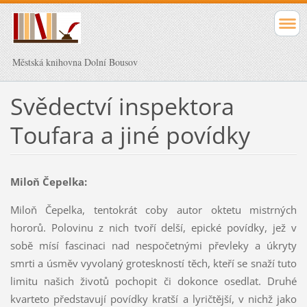
Městská knihovna Dolní Bousov
Svědectví inspektora
Toufara a jiné povídky
Miloň Čepelka:
Miloň Čepelka, tentokrát coby autor oktetu mistrných
hororů. Polovinu z nich tvoří delší, epické povídky, jež v
sobě mísí fascinaci nad nespočetnými převleky a úkryty
smrti a úsměv vyvolaný groteskností těch, kteří se snaží tuto
limitu našich životů pochopit či dokonce osedlat. Druhé
kvarteto představují povídky kratší a lyričtější, v nichž jako