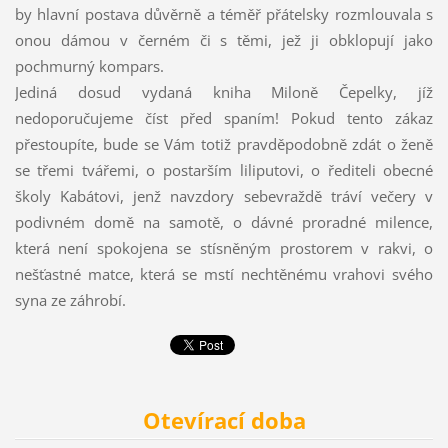
by hlavní postava důvěrně a téměř přátelsky rozmlouvala s
onou dámou v černém či s těmi, jež ji obklopují jako
pochmurný kompars.
Jediná dosud vydaná kniha Miloně Čepelky, jíž
nedoporučujeme číst před spaním! Pokud tento zákaz
přestoupíte, bude se Vám totiž pravděpodobně zdát o ženě
se třemi tvářemi, o postarším liliputovi, o řediteli obecné
školy Kabátovi, jenž navzdory sebevraždě tráví večery v
podivném domě na samotě, o dávné proradné milence,
která není spokojena se stísněným prostorem v rakvi, o
nešťastné matce, která se mstí nechtěnému vrahovi svého
syna ze záhrobí.
Otevírací doba