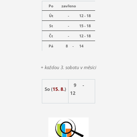
Po
zavřeno
Út
-
12 - 18
St
-
15 - 18
Čt
-
12 - 18
Pá
8 -
14
+ každou 3. sobotu v měsíci
9 -
So (
15. 8.
)
12