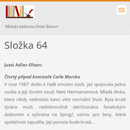
Městská knihovna Dolní Bousov
Složka 64
Jussi Adler-Olsen:
Čtvrtý případ komisaře Carla Morcka
V roce 1987 došlo k řadě zmizení osob, jež spojovala jedna
osoba a její životní osud: Nete Hermansenová. Mladá dívka,
která nikdy nedostala šanci vést normální život. Byla krutě
týrána muži, nedobrovolně sterilizována fanatickým
doktorem a vyhnána na Sprog?, ostrov pro ženy, které
společnost zapudila. Její pomsta bude krutá…