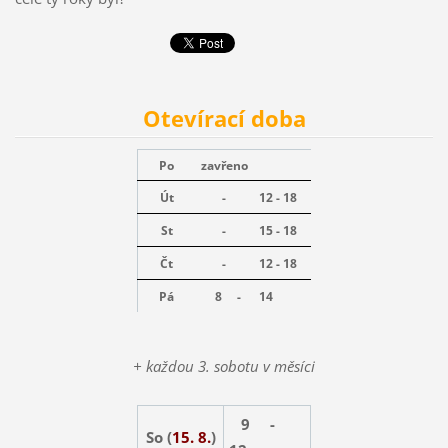
Otevírací doba
Po
zavřeno
Út
-
12 - 18
St
-
15 - 18
Čt
-
12 - 18
Pá
8 -
14
+ každou 3. sobotu v měsíci
9 -
So (
15. 8.
)