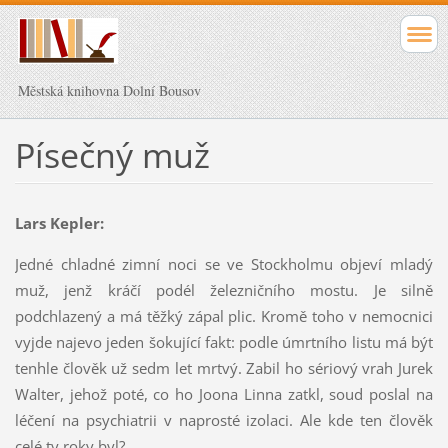
Městská knihovna Dolní Bousov
Písečný muž
Lars Kepler:
Jedné chladné zimní noci se ve Stockholmu objeví mladý
muž, jenž kráčí podél železničního mostu. Je silně
podchlazený a má těžký zápal plic. Kromě toho v nemocnici
vyjde najevo jeden šokující fakt: podle úmrtního listu má být
tenhle člověk už sedm let mrtvý. Zabil ho sériový vrah Jurek
Walter, jehož poté, co ho Joona Linna zatkl, soud poslal na
léčení na psychiatrii v naprosté izolaci. Ale kde ten člověk
celé ty roky byl?