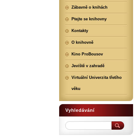
Zábavně o knihách
Ptejte se knihovny
Kontakty
O knihovně
Kino ProBousov
Jeviště v zahradě
Virtuální Univerzita třetího
věku
Vyhledávání