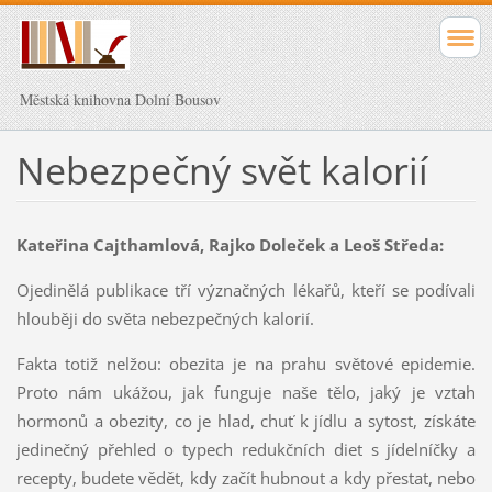
Městská knihovna Dolní Bousov
Nebezpečný svět kalorií
Kateřina Cajthamlová, Rajko Doleček a Leoš Středa:
Ojedinělá publikace tří význačných lékařů, kteří se podívali
hlouběji do světa nebezpečných kalorií.
Fakta totiž nelžou: obezita je na prahu světové epidemie.
Proto nám ukážou, jak funguje naše tělo, jaký je vztah
hormonů a obezity, co je hlad, chuť k jídlu a sytost, získáte
jedinečný přehled o typech redukčních diet s jídelníčky a
recepty, budete vědět, kdy začít hubnout a kdy přestat, nebo