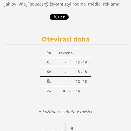
jak ovlivňují současný životní styl rodina, média, reklama...
Otevírací doba
Po
zavřeno
Út
-
12 - 18
St
-
15 - 18
Čt
-
12 - 18
Pá
8 -
14
+ každou 3. sobotu v měsíci
9 -