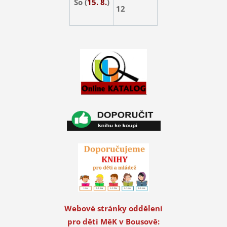
So (
15. 8.
)
12
Webové stránky oddělení
pro děti MěK v Bousově: