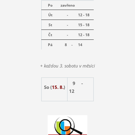
Po
zavřeno
Út
-
12 - 18
St
-
15 - 18
Čt
-
12 - 18
Pá
8 -
14
+ každou 3. sobotu v měsíci
9 -
So (
15. 8.
)
12