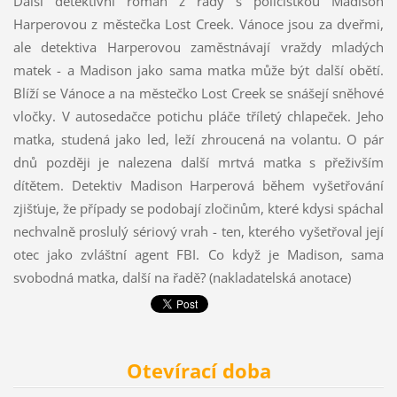
Další detektivní román z řady s policistkou Madison
Harperovou z městečka Lost Creek. Vánoce jsou za dveřmi,
ale detektiva Harperovou zaměstnávají vraždy mladých
matek - a Madison jako sama matka může být další obětí.
Blíží se Vánoce a na městečko Lost Creek se snášejí sněhové
vločky. V autosedačce potichu pláče tříletý chlapeček. Jeho
matka, studená jako led, leží zhroucená na volantu. O pár
dnů později je nalezena další mrtvá matka s přeživším
dítětem. Detektiv Madison Harperová během vyšetřování
zjišťuje, že případy se podobají zločinům, které kdysi spáchal
nechvalně proslulý sériový vrah - ten, kterého vyšetřoval její
otec jako zvláštní agent FBI. Co když je Madison, sama
svobodná matka, další na řadě? (nakladatelská anotace)
Otevírací doba