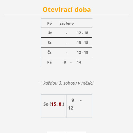
Otevírací doba
Po
zavřeno
Út
-
12 - 18
St
-
15 - 18
Čt
-
12 - 18
Pá
8 -
14
+ každou 3. sobotu v měsíci
9 -
So (
15. 8.
)
12