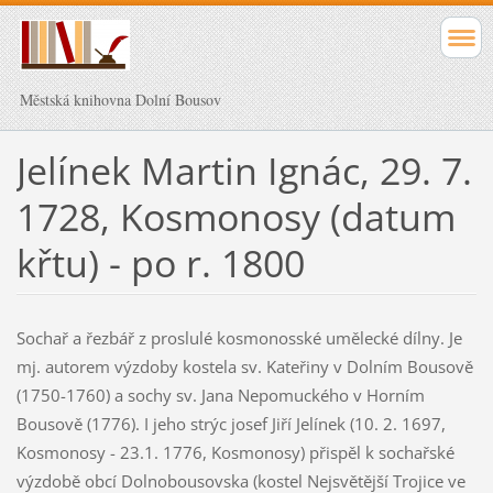
Městská knihovna Dolní Bousov
Jelínek Martin Ignác, 29. 7.
1728, Kosmonosy (datum
křtu) - po r. 1800
Sochař a řezbář z proslulé kosmonosské umělecké dílny. Je
mj. autorem výzdoby kostela sv. Kateřiny v Dolním Bousově
(1750-1760) a sochy sv. Jana Nepomuckého v Horním
Bousově (1776). I jeho strýc josef Jiří Jelínek (10. 2. 1697,
Kosmonosy - 23.1. 1776, Kosmonosy) přispěl k sochařské
výzdobě obcí Dolnobousovska (kostel Nejsvětější Trojice ve