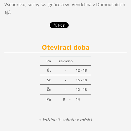
Všeborsku, sochy sv. Ignáce a sv. Vendelína v Domousnicích
aj.).
Otevírací doba
Po
zavřeno
Út
-
12 - 18
St
-
15 - 18
Čt
-
12 - 18
Pá
8 -
14
+ každou 3. sobotu v měsíci