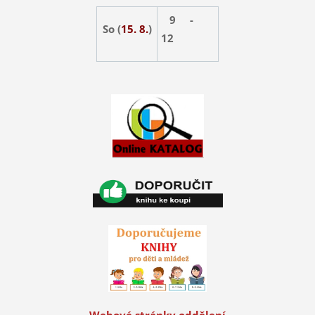
9 -
So (
15. 8.
)
12