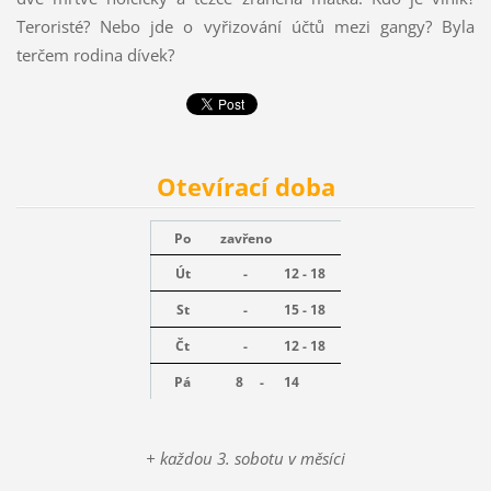
Teroristé? Nebo jde o vyřizování účtů mezi gangy? Byla
terčem rodina dívek?
Otevírací doba
Po
zavřeno
Út
-
12 - 18
St
-
15 - 18
Čt
-
12 - 18
Pá
8 -
14
+ každou 3. sobotu v měsíci