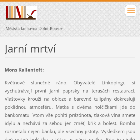
Městská knihovna Dolní Bousov
Jarní mrtví
Mons Kallentoft:
Květnové slunečné ráno. Obyvatelé Linköpingu si
vychutnávají první jarní paprsky na terasách restaurací.
Vlaštovky krouží na obloze a barevné tulipány dokreslují
poklidnou atmosféru. Matka s dvěma holčičkami jde do
bankomatu. Vtom vše pohltí prázdnota, tlaková vlna smete
idylu a nechává za sebou jen změť, křik a bolest. Bomba
rozmetala nejen banku, ale všechny jistoty. Výsledkem jsou
dvě mrtvé holčičky a těžce zraněná matka. Kdo je viník?