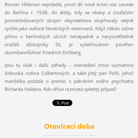
Román Hitlerovi nepřátelé, první díl nové krimi nás zavede
do Berlína r. 1938, do doby, kdy se obavy a zoufalství
pronásledovaných skupin obyvatelstva stupňovaly stejně
rychle jako euforie fanatických esesmanů. Když někdo začne
přímo v berlínských ulicích nenápadně a nevysvětlitelně
vraždit důstojníky SS, je vyšetřováním pověřen
sturmbannführer Friedrich Eichberg.
Jsou tu však i další záhady – znenadání zmizí významná
židovská rodina Colbertových, a také jistý pan Pohl, jehož
manželka požádá o pomoc s pátráním svého psychiatra
Richarda Haldera. Kdo dříve rozmotá spletitý případ?
Otevírací doba