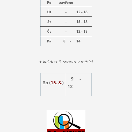
Po
zavřeno
Út
-
12 - 18
St
-
15 - 18
Čt
-
12 - 18
Pá
8 -
14
+ každou 3. sobotu v měsíci
9 -
So (
15. 8.
)
12