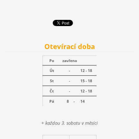
Otevírací doba
Po
zavřeno
Út
-
12 - 18
St
-
15 - 18
Čt
-
12 - 18
Pá
8 -
14
+ každou 3. sobotu v měsíci