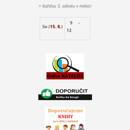
+ každou 3. sobotu v měsíci
9 -
So (
15. 8.
)
12