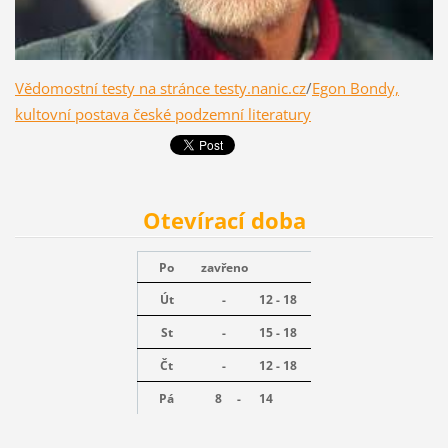
Vědomostní testy na stránce testy.nanic.cz
/
Egon Bondy,
kultovní postava české podzemní literatury
Otevírací doba
Po
zavřeno
Út
-
12 - 18
St
-
15 - 18
Čt
-
12 - 18
Pá
8 -
14