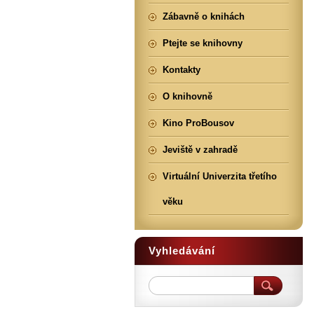
Zábavně o knihách
Ptejte se knihovny
Kontakty
O knihovně
Kino ProBousov
Jeviště v zahradě
Virtuální Univerzita třetího
věku
Vyhledávání