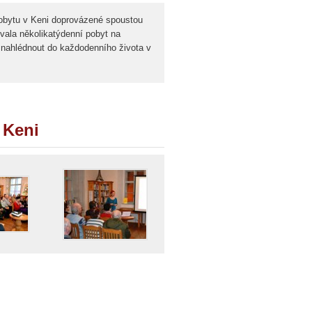
pobytu v Keni doprovázené spoustou
ovala několikatýdenní pobyt na
 nahlédnout do každodenního života v
 Keni