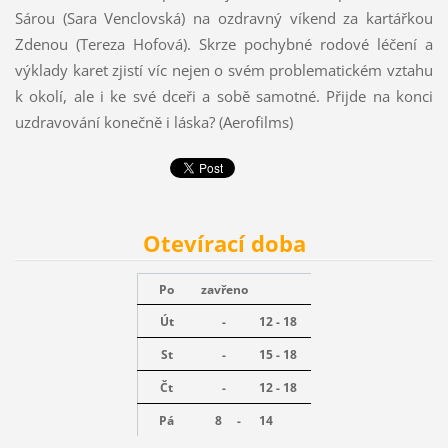
Sárou (Sara Venclovská) na ozdravný víkend za kartářkou
Zdenou (Tereza Hofová). Skrze pochybné rodové léčení a
výklady karet zjistí víc nejen o svém problematickém vztahu
k okolí, ale i ke své dceři a sobě samotné. Přijde na konci
uzdravování konečně i láska? (Aerofilms)
Otevírací doba
Po
zavřeno
Út
-
12 - 18
St
-
15 - 18
Čt
-
12 - 18
Pá
8 -
14