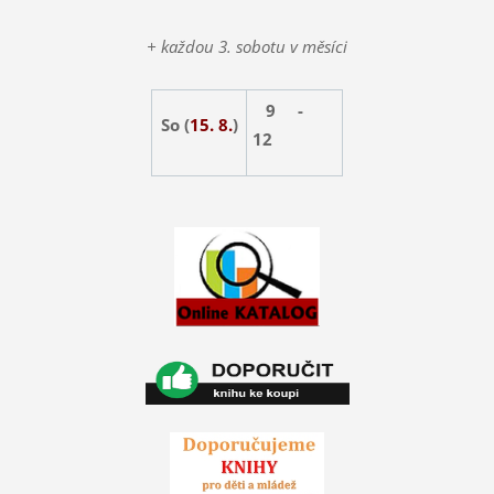
+ každou 3. sobotu v měsíci
9 -
So (
15. 8.
)
12