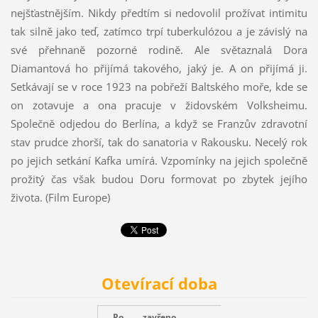
nejšťastnějším. Nikdy předtím si nedovolil prožívat intimitu
tak silně jako teď, zatímco trpí tuberkulózou a je závislý na
své přehnaně pozorné rodině. Ale světaznalá Dora
Diamantová ho přijímá takového, jaký je. A on přijímá ji.
Setkávají se v roce 1923 na pobřeží Baltského moře, kde se
on zotavuje a ona pracuje v židovském Volksheimu.
Společně odjedou do Berlína, a když se Franzův zdravotní
stav prudce zhorší, tak do sanatoria v Rakousku. Necelý rok
po jejich setkání Kafka umírá. Vzpomínky na jejich společně
prožitý čas však budou Doru formovat po zbytek jejího
života. (Film Europe)
Otevírací doba
Po
zavřeno