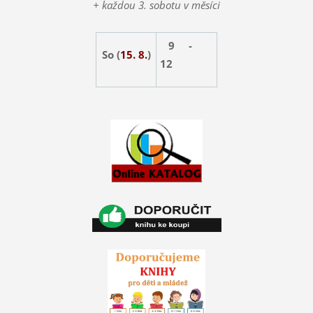
+ každou 3. sobotu v měsíci
9 -
So (
15. 8.
)
12