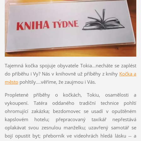
Tajemná kočka spojuje obyvatele Tokia...necháte se zaplést
do příběhu i Vy? Nás v knihovně už příběhy z knihy
Kočka a
město
pohltily....věříme, že zaujmou i Vás.
Propletené příběhy o kočkách, Tokiu, osamělosti a
vykoupení. Tatéra oddaného tradiční technice pohltí
ohromující zakázka; bezdomovec se usadí v opuštěném
kapslovém hotelu; přepracovaný taxikář nepřestává
oplakávat svou zesnulou manželku; uzavřený samotář se
bojí opustit byt; přeborník ve videohrách hledá lásku -- a