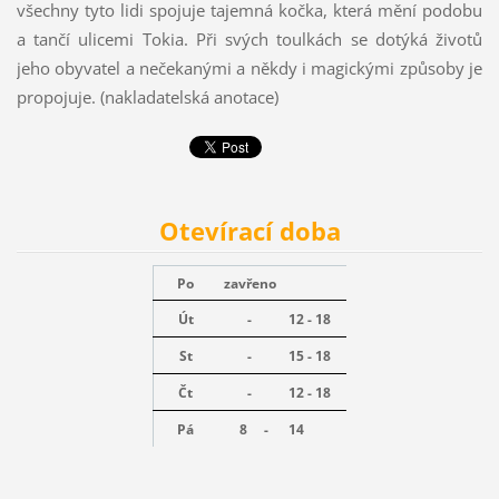
všechny tyto lidi spojuje tajemná kočka, která mění podobu
a tančí ulicemi Tokia. Při svých toulkách se dotýká životů
jeho obyvatel a nečekanými a někdy i magickými způsoby je
propojuje. (nakladatelská anotace)
Otevírací doba
Po
zavřeno
Út
-
12 - 18
St
-
15 - 18
Čt
-
12 - 18
Pá
8 -
14