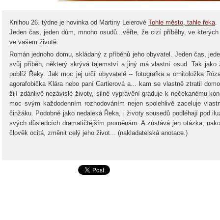
Knihou 26. týdne je novinka od Martiny Leierové
Tohle město, tahle řeka
.
Jeden čas, jeden dům, mnoho osudů...věřte, že cizí příběhy, ve kterýc
ve vašem životě.
Román jednoho domu, skládaný z příběhů jeho obyvatel. Jeden čas, j
svůj příběh, některý skrývá tajemství a jiný má vlastní osud. Tak jako
poblíž Řeky. Jak moc jej určí obyvatelé -- fotografka a ornitoložka Róza
agorafobička Klára nebo paní Cartierová a... kam se vlastně ztratil d
žijí zdánlivě nezávislé životy, silné vyprávění graduje k nečekanému konc
moc svým každodenním rozhodováním nejen spolehlivě zaceluje vlastní
činžáku. Podobně jako nedaleká Řeka, i životy sousedů podléhají pod ilu
svých důsledcích dramatičtějším proměnám. A zůstává jen otázka, nakol
člověk ocitá, změnit celý jeho život... (nakladatelská anotace.)