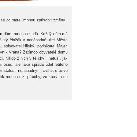
h se ocitnete, mohou způsobit změny i
eden dům, mnoho osudů. Každý dům má
 žlutý činžák v nenápadné ulici Města
, spisovatel Hilský, podnikatel Majer,
omovník Vrána? Zatímco obyvatelé domu
i. Nikdo z nich v té chvíli netuší, jak
 osud, ale také spřádá úděl letitého
zí stálosti nenápadným, avšak o to ve
ik mohou cizí příběhy, ve kterých se