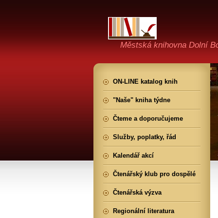
Městská knihovna Dolní B
ON-LINE katalog knih
"Naše" kniha týdne
am
Čteme a doporučujeme
mu
é
Služby, poplatky, řád
to
Kalendář akcí
Čtenářský klub pro dospělé
Čtenářská výzva
Regionální literatura