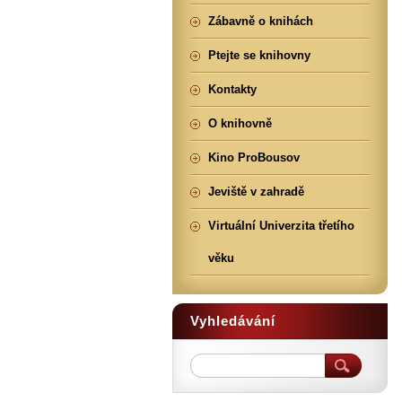
Zábavně o knihách
Ptejte se knihovny
Kontakty
O knihovně
Kino ProBousov
Jeviště v zahradě
Virtuální Univerzita třetího
věku
Vyhledávání