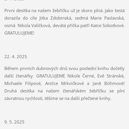
První desítka na našem žebříčku už je skoro plná. Jako šestá
dorazila do cíle Jitka Zdobinská, sedmá Marie Paslavská,
osmá Nikola Valíčková, devátá příčka patří Katce Sobotkové.
GRATULUJEME!
22. 4. 2025
Během prvních dubnových dnů svou poslední knihu dočetly
další čtenářky. GRATULUJEME Nikole Černé, Evě Stránské,
Michaele Filipové, Aničce Mrkvičkové a Janě Böhmové!
Druhá desítka na našem čtenářském žebříčku se plní
závratnou rychlostí, těšíme se na další přečtené knihy.
9. 5. 2025