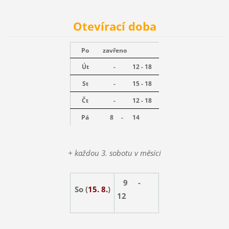
Otevírací doba
Po
zavřeno
Út
-
12 - 18
St
-
15 - 18
Čt
-
12 - 18
Pá
8 -
14
+ každou 3. sobotu v měsíci
9 -
So (
15. 8.
)
12