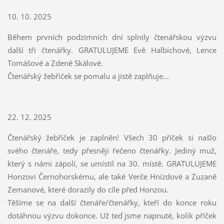
10. 10. 2025
Během prvních podzimních dní splnily čtenářskou výzvu
další tři čtenářky. GRATULUJEME Evě Halbichové, Lence
Tomášové a Zdeně Skálové.
Čtenářský žebříček se pomalu a jistě zaplňuje...
22. 12. 2025
Čtenářský žebříček je zaplněn! Všech 30 příček si našlo
svého čtenáře, tedy přesněji řečeno čtenářky. Jediný muž,
který s námi zápolí, se umístil na 30. místě. GRATULUJEME
Honzovi Černohorskému, ale také Verče Hnízdové a Zuzaně
Zemanové, které dorazily do cíle před Honzou.
Těšíme se na další čtenáře/čtenářky, kteří do konce roku
dotáhnou výzvu dokonce. Už teď jsme napnuté, kolik příček