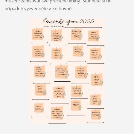
můžete zapisovat své přečtené knihy. Stáhněte si ho,
případně vyzvedněte v knihovně.