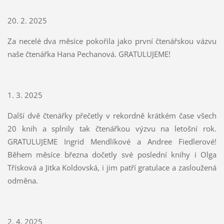
20. 2. 2025
Za necelé dva měsíce pokořila jako první čtenářskou vázvu
naše čtenářka Hana Pechanová. GRATULUJEME!
1. 3. 2025
Další dvě čtenářky přečetly v rekordně krátkém čase všech
20 knih a splnily tak čtenářkou výzvu na letošní rok.
GRATULUJEME Ingrid Mendlíkové a Andree Fiedlerové!
Během měsíce března dočetly své poslední knihy i Olga
Třísková a Jitka Koldovská, i jim patří gratulace a zasloužená
odměna.
2. 4. 2025