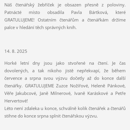
Náš čtenářský žebříček je obsazen přesně z poloviny.
Patnácté místo obsadila Pavla Bártková, které
GRATULUJEME! Ostatním čtenářům a čtenářkám držíme
palce v hledání těch správných knih.
14. 8. 2025
Horké letní dny jsou jako stvořené na čtení. Je čas
dovolených, a tak nikoho jistě nepřekvapí, že během
července a srpna svou výzvu dočetly až do konce další
čtenářky. GRATULUJEME Zuzce Nožířové, Heleně Pánkové,
Věře Jakubcové, Janě Milnerové, Ivaně Karáskové a Petře
Hervertové!
Léto není zdaleka u konce, schválně kolik čtenářek a čtenářů
stihne do konce srpna splnit čtenářskou výzvu.