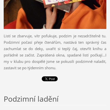
Listí se zbarvuje, vítr pofukuje, podzim je nezadržitelně tu.
Podzimní počasí přeje čtenářům, nastává ten správný čas
zachumlat se do deky, uvařit si teplý čaj, otevřít knihu a
pořádně se začíst. Zaprášená okna, spadané listí počkají...I
my v klubu pro dospělé jsme se pokusili podzimně naladit,
zastavit se po týdenním shonu.
Podzimní ladění