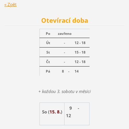
« Zpět
Otevírací doba
Po
zavřeno
Út
-
12 - 18
St
-
15 - 18
Čt
-
12 - 18
Pá
8 -
14
+ každou 3. sobotu v měsíci
9 -
So (
15. 8.
)
12